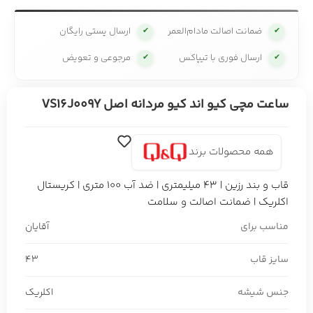
ضمانت اصالت مادام‌العمر
ارسال پستی رایگان
✔
✔
ارسال فوری با تیپاکس
مرجوعی و تعویض
✔
✔
ساعت مچی کیو اند کیو مردانه اصل VS16J009Y
همه محصولات برند
قاب و بند رزین | 43 میلیمتری | ضد آب 100 متری | کریستال
اکلریک | ضمانت اصالت و سلامت
مناسب برای
آقایان
سایز قاب
43
جنس شیشه
اکلریک