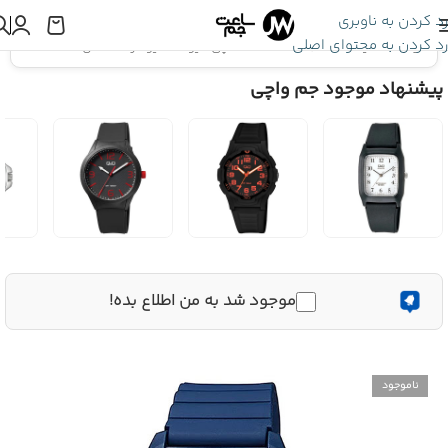
رد کردن به ناوبری
رد کردن به محتوای اصلی
اینجا هستید:
ساعت Q&Q
»
ساعت مچی کیو اند کیو مردانه اصل VS16J009Y
پیشنهاد موجود جم واچی
موجود شد به من اطلاع بده!
ناموجود