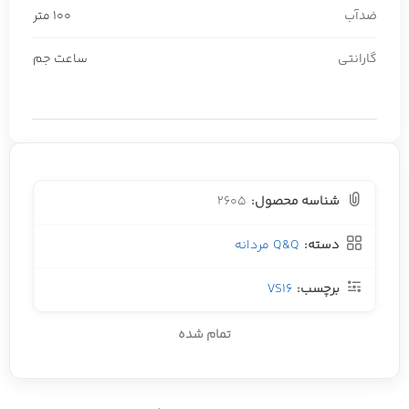
ضدآب
100 متر
گارانتی
ساعت جم
شناسه محصول:
2605
دسته:
Q&Q مردانه
برچسب:
VS16
تمام شده