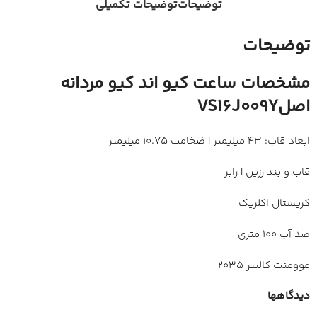
توضیحات
توضیحات تکمیلی
توضیحات
مشخصات ساعت کیو اند کیو مردانه
اصلVS16J009Y
ابعاد قاب: 43 میلیمتر | ضخامت 10.75 میلیمتر
قاب و بند رزین | رابر
کریستال اکلریک
ضد آب 100 متری
موومنت کالیبر 2035
دیدگاهها