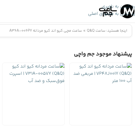
رد کردن به ناوبری
رد کردن به محتوای اصلی
اینجا هستید:
ساعت Q&Q
»
ساعت مچی کیو اند کیو مردانه A36A-006PY
پیشنهاد موجود جم واچی