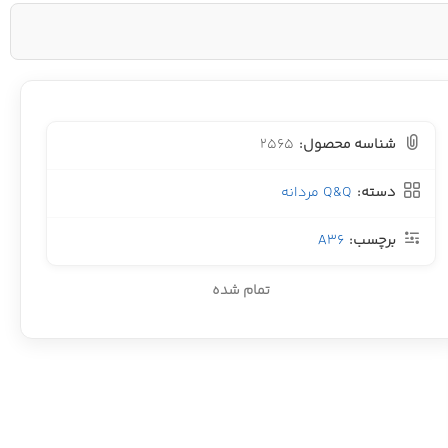
شناسه محصول:
2565
دسته:
Q&Q مردانه
برچسب:
A36
تمام شده