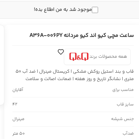
موجود شد به من اطلاع بده!
ساعت مچی کیو اند کیو مردانه A36A-006PY
همه محصولات برند
قاب و بند استیل روکش مشکی | کریستال مینرال | ضد آب 50
متری | نشانگر تاریخ و روز هفته | ضمانت اصالت و سلامت
مناسب برای
آقایان
سایز قاب
42
جنس شیشه
مینرال
ضدآب
50 متر