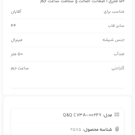
50 متری | ضمانت اصالت و سلامت ساعت جم
مناسب برای
آقایان
سایز قاب
44
جنس شیشه
مینرال
ضدآب
50 متر
گارانتی
ساعت جم
Q&Q C73A-002PY
مدل:
شناسه محصول:
2575