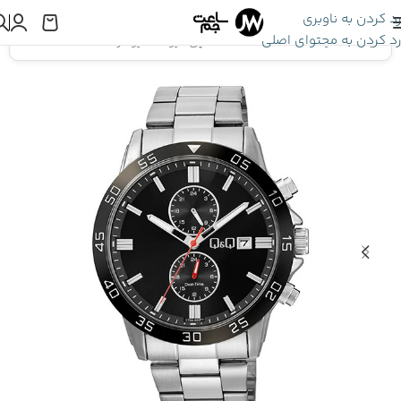
رد کردن به ناوبری
رد کردن به محتوای اصلی
اینجا هستید:
ساعت Q&Q
»
ساعت مچی کیو اند کیو مردانه C73A-002PY