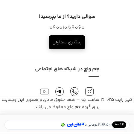
سوالی دارید؟ از ما بپرسید!
09001059060
پیگیری سفارش
جم واچ در شبکه های اجتماعی
کپی رایت 2025© ساعت جَم – همه حقوق مادی و معنوی این وبسایت
برای گروه جم واچ محفوظ می باشد
/
2,194,500 تومانی با
۴ قسط