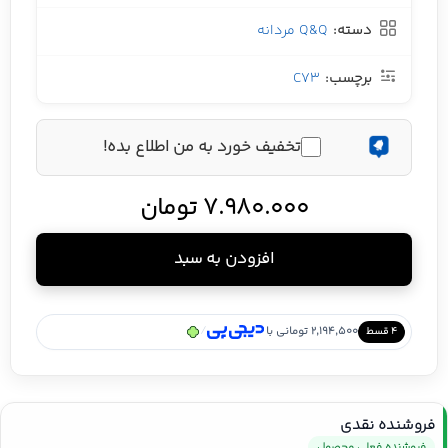
دسته:
Q&Q مردانه
برچسب:
C73
تخفیف خورد به من اطلاع بده!
7.980.000
تومان
افزودن به سبد
/
2,194,500 تومانی با
۴ قسط
فروشنده نقدی
فروشنده فعلی محصول