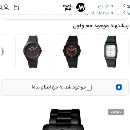
رد کردن به ناوبری
رد کردن به محتوای اصلی
اینجا هستید:
ساعت Q&Q
»
ساعت مچی کیو اند کیو مردانه Q43B-003PY
پیشنهاد موجود جم واچی
موجود شد به من اطلاع بده!
ناموجود