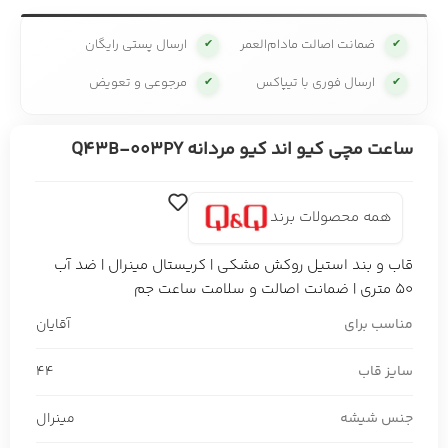
ضمانت اصالت مادام‌العمر
ارسال پستی رایگان
✔
✔
ارسال فوری با تیپاکس
مرجوعی و تعویض
✔
✔
ساعت مچی کیو اند کیو مردانه Q43B-003PY
همه محصولات برند
قاب و بند استیل روکش مشکی | کریستال مینرال | ضد آب
50 متری | ضمانت اصالت و سلامت ساعت جم
مناسب برای
آقایان
سایز قاب
44
جنس شیشه
مینرال