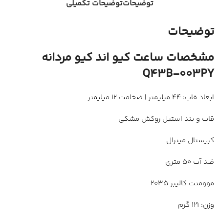
توضیحات
توضیحات تکمیلی
توضیحات
مشخصات ساعت کیو اند کیو مردانه
Q43B-003PY
ابعاد قاب: 44 میلیمتر | ضخامت 12 میلیمتر
قاب و بند استیل روکش مشکی
کریستال مینرال
ضد آب 50 متری
موومنت کالیبر 2035
وزن: 121 گرم