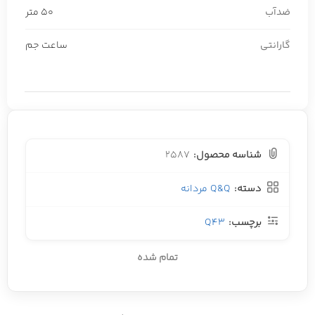
ضدآب
50 متر
گارانتی
ساعت جم
شناسه محصول:
2587
دسته:
Q&Q مردانه
برچسب:
Q43
تمام شده