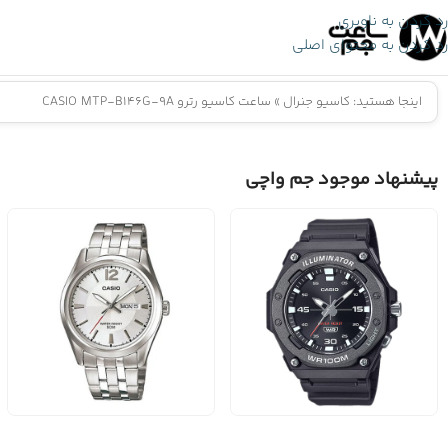
رد کردن به ناوبری
رد کردن به محتوای اصلی
اینجا هستید:
کاسیو جنرال
»
ساعت کاسیو رترو CASIO MTP-B146G-9A
پیشنهاد موجود جم واچی