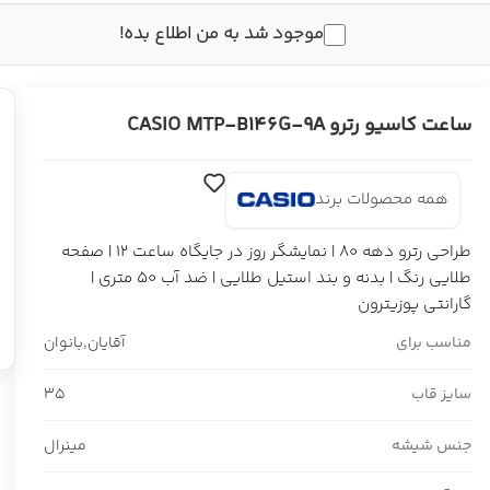
موجود شد به من اطلاع بده!
ساعت کاسیو رترو CASIO MTP-B146G-9A
همه محصولات برند
طراحی رترو دهه ۸۰ | نمایشگر روز در جایگاه ساعت ۱۲ | صفحه
طلایی رنگ | بدنه و بند استیل طلایی | ضد آب ۵۰ متری |
گارانتی پوزیترون
مناسب برای
آقایان
,
بانوان
سایز قاب
35
جنس شیشه
مینرال