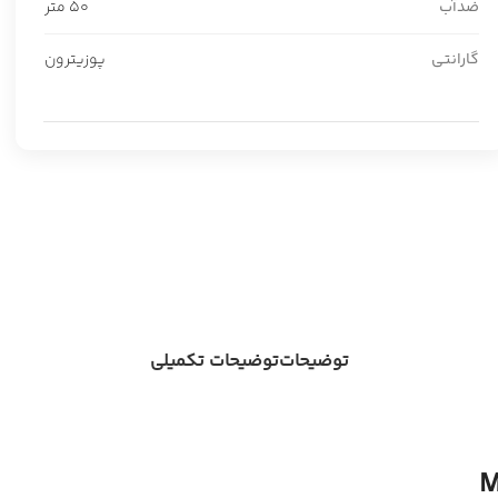
ضدآب
50 متر
گارانتی
پوزیترون
توضیحات
توضیحات تکمیلی