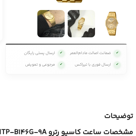
ضمانت اصالت مادام‌العمر
ارسال پستی رایگان
✔
✔
ارسال فوری با تیپاکس
مرجوعی و تعویض
✔
✔
توضیحات
مشخصات ساعت کاسیو رترو MTP-B146G-9A