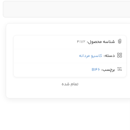
شناسه محصول:
4172
دسته:
کاسیو مردانه
برچسب:
B146
تمام شده