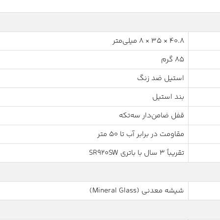
40.8 × 35 × 8 میلی‌متر
85 گرم
استیل ضد زنگ
بند استیل
قفل ضامن‌دار سه‌تکه
مقاومت در برابر آب تا ۵۰ متر
تقریباً ۳ سال با باتری SR920SW
شیشه معدنی (Mineral Glass)