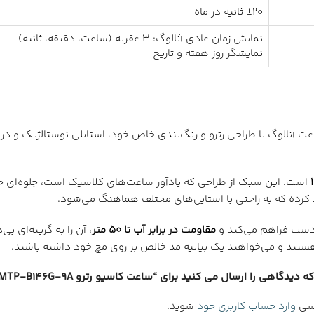
±۲۰ ثانیه در ماه
نمایش زمان عادی آنالوگ: ۳ عقربه (ساعت، دقیقه، ثانیه)
نمایشگر روز هفته و تاریخ
MTP-B146، به دهه ۱۹۸۰ سفر کنید. این ساعت آنالوگ با طراحی رترو و رنگ‌بندی خاص خود، است
است. این سبک از طراحی که یادآور ساعت‌های کلاسیک است، جلوه‌ای
جاد کرده که به راحتی با استایل‌های مختلف هماهنگ می‌شود.
مقاومت در برابر آب تا ۵۰ متر
، آن را به گزینه‌ای ب
هستند و می‌خواهند یک بیانیه مد خالص بر روی مچ خود داشته باشند.
دگاهی را ارسال می کنید برای “ساعت کاسیو رترو CASIO MTP-B146G-9A”
رسی
وارد حساب کاربری خود
شوید.