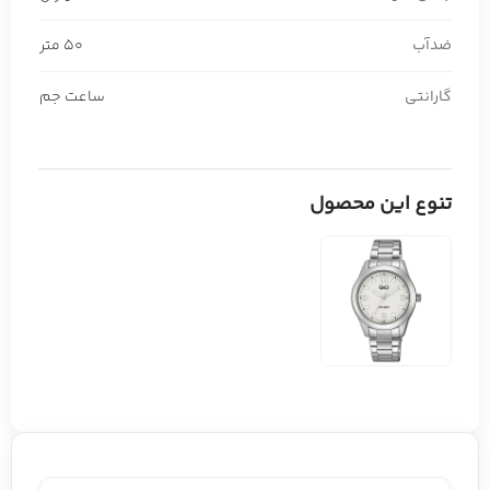
ضدآب
50 متر
گارانتی
ساعت جم
تنوع این محصول