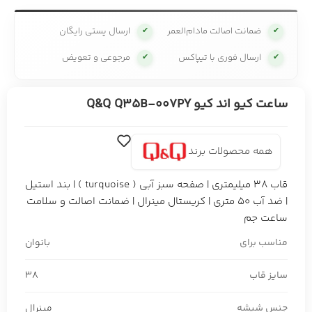
ضمانت اصالت مادام‌العمر
ارسال پستی رایگان
✔
✔
ارسال فوری با تیپاکس
مرجوعی و تعویض
✔
✔
ساعت کیو اند کیو Q&Q Q35B-007PY
همه محصولات برند
قاب 38 میلیمتری | صفحه سبز آبی ( turquoise ) | بند استیل
| ضد آب 50 متری | کریستال مینرال | ضمانت اصالت و سلامت
ساعت جم
مناسب برای
بانوان
سایز قاب
38
جنس شیشه
مینرال