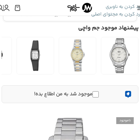
رد کردن به ناوبری
رد کردن به محتوای اصلی
اینجا هستید:
ساعت Q&Q
»
ساعت کیو اند کیو Q&Q Q35B-007PY
پیشنهاد موجود جم واچی
موجود شد به من اطلاع بده!
ناموجود