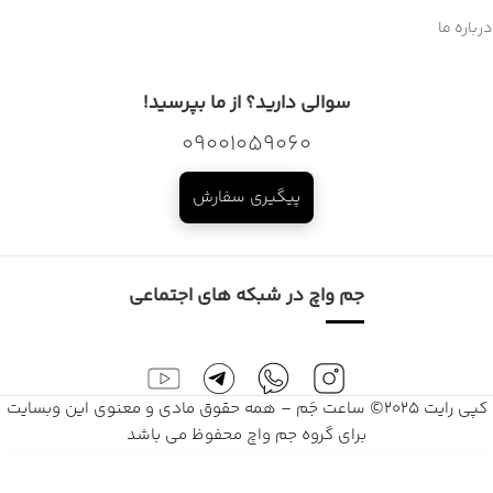
درباره ما
سوالی دارید؟ از ما بپرسید!
09001059060
پیگیری سفارش
جم واچ در شبکه های اجتماعی
کپی رایت 2025© ساعت جَم – همه حقوق مادی و معنوی این وبسایت
برای گروه جم واچ محفوظ می باشد