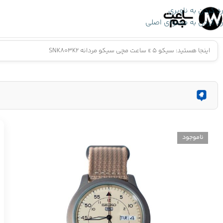
رد کردن به ناوبری
رد کردن به محتوای اصلی
اینجا هستید:
سیکو 5
»
ساعت مچی سیکو مردانه SNK803K2
ناموجود