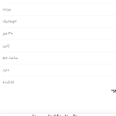
برزنت
اتوماتیک
30 متر
ژاپن
ساعت جم
دارد
کارکرده