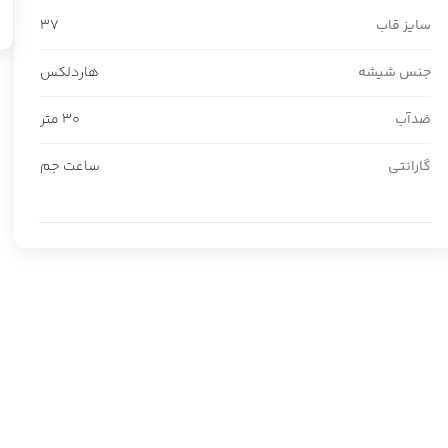
سایز قاب
37
جنس شیشه
هاردلکس
ضدآب
30 متر
گارانتی
ساعت جم