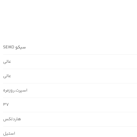
سیکو SEIKO
عالی
عالی
اسپرت
,
روزمره
37
هاردلکس
استیل