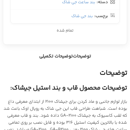
دسته:
بند ساعت جی شاک
برچسب:
بند جی شاک
تمام شده
توضیحات
توضیحات تکمیلی
توضیحات
توضیحات محصول قاب و بند استیل جیشاک:
بازار لوازم جانبی و ماد کردن برای جیشاک 2100 از ابتدای معرفی داغ
بوده است. شباهت طراحی قاب این جی شاک به رویال اوک باعث شد
که لقب کاسیوک به جیشاک GA-2100 داده شود. بند و قاب معرفی
شده با بالاترین کیفیت استیل 316 بوده و قابل نصب بر روی تمامی
ساعت های جی شاک 2100 یعنی GA-2100 , GA-B2100 میباشد. نصب