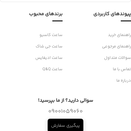
پیوندهای کاربردی
برندهای محبوب
راهنمای خرید
ساعت کاسیو
راهنمای مرجوعی
ساعت جی شاک
سوالات متداول
ساعت ادیفایس
تماس با ما
ساعت Q&Q
درباره ما
سوالی دارید؟ از ما بپرسید!
09001059060
پیگیری سفارش