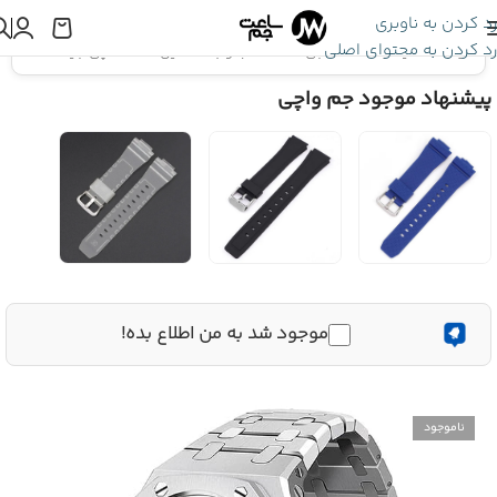
رد کردن به ناوبری
رد کردن به محتوای اصلی
اینجا هستید:
بند ساعت جی شاک
»
قاب و بند استیل ساعت مچی جیشاک GA-2100
پیشنهاد موجود جم واچی
موجود شد به من اطلاع بده!
ناموجود