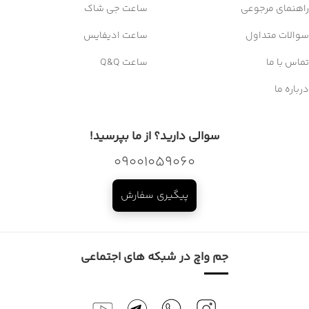
راهنمای مرجوعی
ساعت جی شاک
سوالات متداول
ساعت ادیفایس
تماس با ما
ساعت Q&Q
درباره ما
سوالی دارید؟ از ما بپرسید!
09001059060
پیگیری سفارش
جم واچ در شبکه های اجتماعی