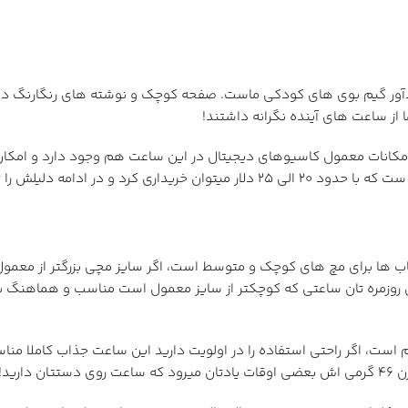
 قدیمی اش (!) یادآور گیم بوی های کودکی ماست. صفحه کوچک و نوشته های رن
در کالبد استیل است. امکانات معمول کاسیوهای دیجیتال در این ساعت هم وجود دارد
33.2 و ضخامت 8.2mm یکی از بهترین انتخاب ها برای مچ های کوچک و متوسط است، اگر سایز مچ
یل روزمره تان ساعتی که کوچکتر از سایز معمول است مناسب و هماهنگ با
CASIO A15 با توجه به قاب رزین روکش کروم و بند استیلش 46 گرم است، اگر راحتی استفاده را در اولویت
رید!