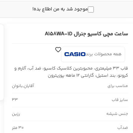
موجود شد به من اطلاع بده!
ساعت مچی کاسیو جنرال A158WA-1D
همه محصولات برند
قاب 33 میلیمتری، محبوبترین کلاسیک کاسیو، ضد آب، آلارم و
کرونو، بند استیل، گارانتی 12 ماهه پوزیترون
مناسب برای
آقایان
,
بانوان
سایز قاب
33
جنس شیشه
رزین
ضدآب
30 متر