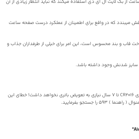
از بک لایت ال ای دی استفاده میکند که نباید انتظار زیادی از آن
ال سی دی بهره میبرد، با نگهداشتن دکمه سمت راست قاب ساعت برای چند ثانیه عبارت CASIO روی صفحه نقش میبندد که در واقع برای اطمینان از عملکرد درست صفحه ساعت
 قاب و بند محسوس است، این امر برای خیلی از طرفداران جذاب و
ان سایز شدنش وجود داشته باشد.
امکانات جذاب A158 را در ابتدای متن توضیح دادیم اما از دیگر خصوصیات فنی خوب این ساعت میزان نگهداری شارژ باتری ست. این ساعت با باتری CR2016 تا 7 سال نیازی به تعویض باتری نخواهد داشت! خطای این