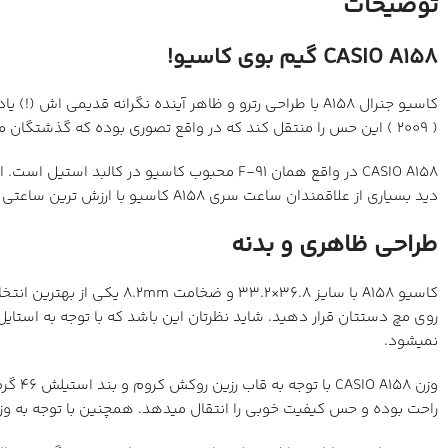
توضیحات
CASIO A158 گیم بوی کاسیو!
کاسیو جنرال A158 با طراحی رترو و ظاهر آینده نگرانه
( 2009 ) این حس را منتقل کند که در واقع تصوری بوده که گذشتگان ما از ساعت های آینده نگرانه داشتند!
CASIO A158 در واقع همان F-91 محبوب کاسیو 
دید بسیاری از علاقمندان ساعت سری A158 کاسیو با ارزش ترین ساعتی ست که با حدود 20 الی 25 دلار میتوان خریداری کرد و در ادامه دلیلش را توضیح خواهیم داد:
طراحی ظاهری و بدنه
کاسیو A158 با سایز 36.8×
روی مچ دستتان قرار دهید. شاید نظرتان این باشد که با توجه به استا
نمیشود.
وزن 8
راحت بوده و حس کیفیت خوبی را انتقال میدهد. همچنین با توجه به وزن 46 گرمی اش بعضی اوقات یادتان میرود که ساعت روی دستتان دا