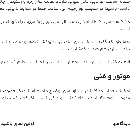
صفحه ساعت خوانایی قابل قبولی دارد و فونت های رترو و رنگبندی جال
داشته باشید! در حقیقت نور زمینه این ساعت فقط در شرایط تاریکی مطلق
است.
همانطور که گفته شد قاب این ساعت رزین روکش کروم بوده و بند است
برای بسیاری هم چندان خوشایند نیست.
لازم به ذکر است این ساعت هم از بند استیل با قابلیت تنظیم آسان به
موتور و فنی
موومنت هم 30 ثانیه در ماه ( مثبت و منفی ) ست. اگر قصد کسب اطلاعات بیشتر در رابطه با موتور و ماژول این ساعت را دارید میتوانید شماره منوال ( راهنما ) 593 را جستجو بفرمایید.
دیدگاهها
اولین نفری باشید که