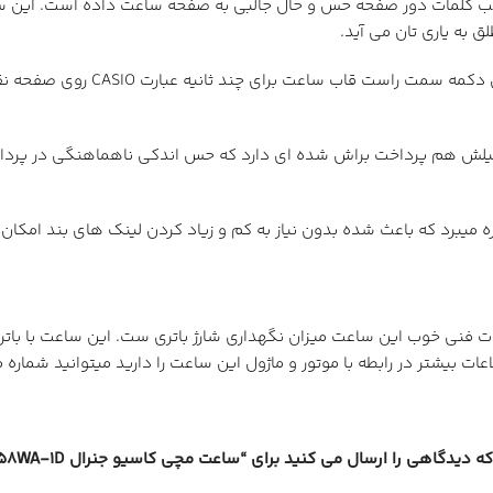
ب کلمات دور صفحه حس و حال جالبی به صفحه ساعت داده است. این ساعت 
 به یاری تان می آید.
A158 هم مثل F-91 از امکان تست 
یلش هم پرداخت براش شده ای دارد که حس اندکی ناهماهنگی در پرداخت
ره میبرد که باعث شده بدون نیاز به کم و زیاد کردن لینک های بند امک
 دیدگاهی را ارسال می کنید برای “ساعت مچی کاسیو جنرال A158WA-1D”