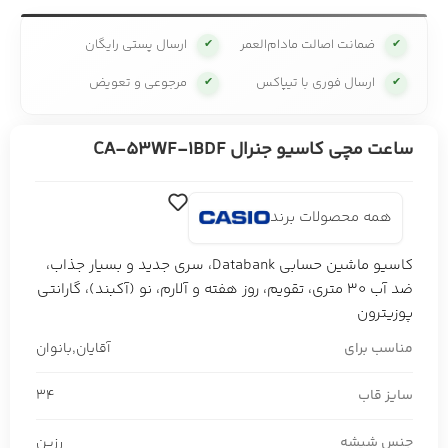
ضمانت اصالت مادام‌العمر
ارسال پستی رایگان
✔
✔
ارسال فوری با تیپاکس
مرجوعی و تعویض
✔
✔
ساعت مچی کاسیو جنرال CA-53WF-1BDF
همه محصولات برند
کاسیو ماشین حسابی Databank، سری جدید و بسیار جذاب،
ضد آب 30 متری، تقویم، روز هفته و آلارم، نو (آکبند)، گارانتی
پوزیترون
مناسب برای
آقایان
,
بانوان
سایز قاب
34
جنس شیشه
رزین