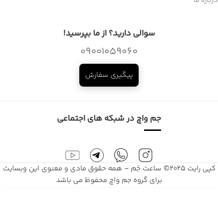
درباره ما
سوالی دارید؟ از ما بپرسید!
09001059060
پیگیری سفارش
جم واچ در شبکه های اجتماعی
کپی رایت 2025© ساعت جَم – همه حقوق مادی و معنوی این وبسایت
برای گروه جم واچ محفوظ می باشد