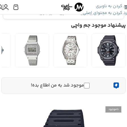
رد کردن به ناوبری
رد کردن به محتوای اصلی
اینجا هستید:
کاسیو جنرال
»
ساعت مچی کاسیو جنرال CA-53WF-1BDF
پیشنهاد موجود جم واچی
موجود شد به من اطلاع بده!
ناموجود