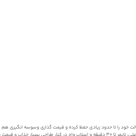
یک ساعت ایده آل روزمره باشد. امکانات متنوعی مثل آلارم، سیگنال ساعتی، تایمر تا 30 دقیقه