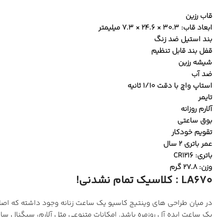
قاب رزین
ابعاد قاب: 30.3 × 24.6 × 7.3 میلیمتر
بند استیل ضد زنگ
قفل بند قابل تنظیم
شیشه رزین
ضد آب
استاپ واچ با دقت 1/10 ثانیه
تایمر
آلارم روزانه
بوق ساعتی
تقویم خودکار
عمر باتری 2 سال
باتری: CR1216
وزن: 27.8 گرم
LA670 : کلاسیک تمام نشدنی!