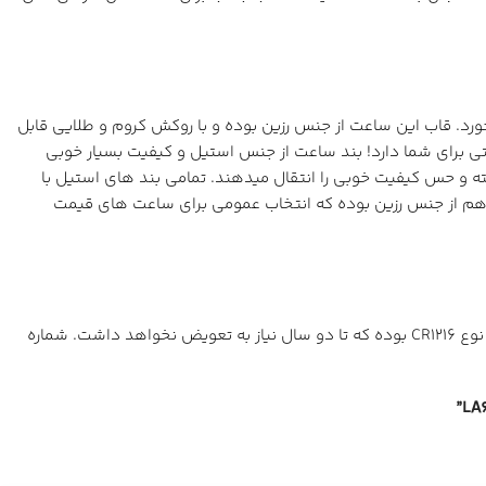
نمیخورد. قاب این ساعت از جنس رزین بوده و با روکش کروم و طلایی قابل
چنین در رنگبندی دور صفحه هم دستتان باز است! چه رنگبندی مشکی بخواهید چه سرمه ای و نقره ای و قرمز و … LA670 ساعتی برای شما دارد! بند ساعت از جنس استیل و کیفیت بسیار خوبی
 و حس کیفیت خوبی را انتقال میدهند. تمامی بند های استیل با
اعت هم از جنس رزین بوده که انتخاب عمومی برای ساعت های قیمت
LA670 برای استفاده روزمره ضدآب است و نگرانی از جهت خرابی موومنت و موتور ساعت نخواهید داشت. باتری استفاده شده برای این ساعت از نوع CR1216 بوده که تا دو سال نیاز به تعویض نخواهد داشت. شماره