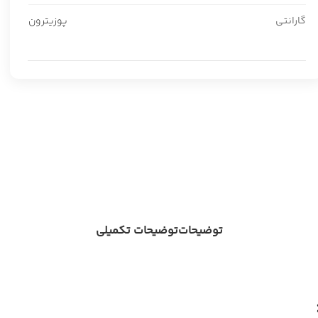
گارانتی
پوزیترون
توضیحات
توضیحات تکمیلی