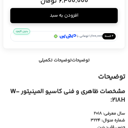
6.400.000
تومان
افزودن به سبد
بدون کارمزد
/
1,600,000 تومانی با
۴ قسط
توضیحات
توضیحات تکمیلی
توضیحات
مشخصات ظاهری و فنی کاسیو المینیتور W-
218H:
سال معرفی: 2018
شماره منوال: 3224
جنس قاب: رزین