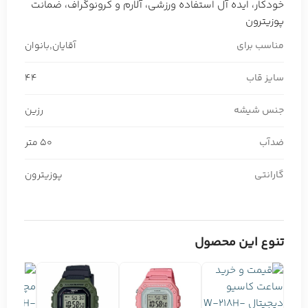
خودکار، ایده آل استفاده ورزشی، آلارم و کرونوگراف، ضمانت
پوزیترون
مناسب برای
آقایان
,
بانوان
سایز قاب
44
جنس شیشه
رزین
ضدآب
50 متر
گارانتی
پوزیترون
تنوع این محصول