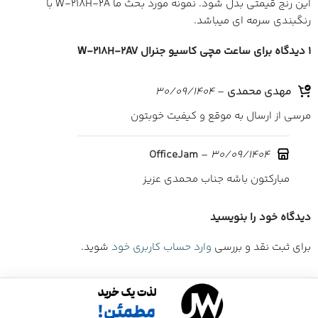
این رنج قیمتی بدل شود. نمونه مورد بحث ما W-218H-2A با
رنگبندی سرمه ای میباشد.
1 دیدگاه برای
ساعت مچی کاسیو جنرال W-218H-2AV
مهدی محمدی
–
30/09/1404
مرسی از ارسال به موقع و کیفیت خوبتون
–
30/09/1404
OfficeJam
مبارکتون باشه جناب محمدی عزیز
دیدگاه خود را بنویسید
برای ثبت نقد و بررسی
وارد حساب کاربری خود
شوید.