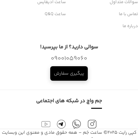
سوالات متداول
ساعت ادیفایس
تماس با ما
ساعت Q&Q
درباره ما
سوالی دارید؟ از ما بپرسید!
09001059060
پیگیری سفارش
جم واچ در شبکه های اجتماعی
کپی رایت 2025© ساعت جَم – همه حقوق مادی و معنوی این وبسایت