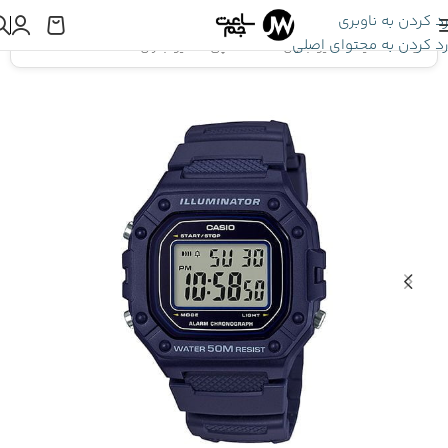
رد کردن به ناوبری
رد کردن به محتوای اصلی
اینجا هستید:
کاسیو جنرال
»
ساعت مچی کاسیو جنرال W-218H-2AV