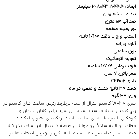
ابعاد: 44.4×43.2×10.8 میلیمتر
بند و شیشه رزین
ضد آب 50 متری
نور زمینه صفحه
استاپ واچ با دقت 1/100 ثانیه
آلارم روزانه
بوق ساعتی
تقویم اتوماتیک
فرمت زمانی 12/24 ساعته
عمر باتری 7 سال
باتری CR2016
دقت 30 ثانیه مثبت و منفی در ماه
وزن: 37 گرم
سری W-218 کاسیو جنرال از جمله پرطرفدارترین ساعت های کاسیو در
رنج قیمتی بسیار مناسب است. این سری برای آقایان، بانوان و
کودکان با هر سلیقه ای مناسب است. رنگبندی متنوع، امکانات
مطلوب و البته سادگی و خوانایی صفحه دیجیتال این ساعت در کنار
قیمت بسیار مناسبش باعث شده تا به یکی از بهترین انتخاب ها در