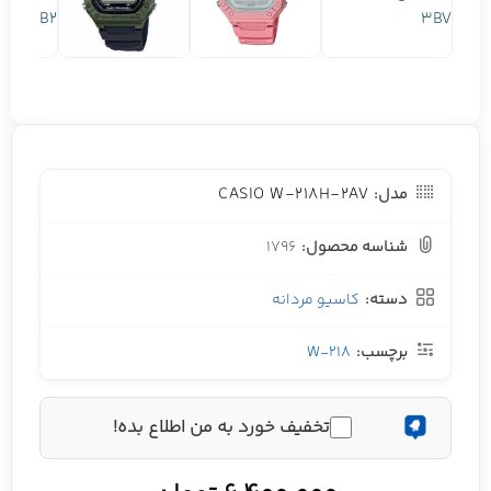
CASIO W-218H-2AV
مدل:
شناسه محصول:
1796
دسته:
کاسیو مردانه
برچسب:
W-218
تخفیف خورد به من اطلاع بده!