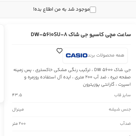
موجود شد به من اطلاع بده!
ساعت مچی کاسیو جی شاک DW-5610SU-8
همه محصولات برند
جی شاک DW 5600 ، ترکیب رنگی مشکی خاکستری ، پس زمینه
صفحه تیره ، ضد آب 200 متری ، ایده آل استفاده روزمره و
اسپرت ، گارانتی پوزیترون
سایز قاب
43.5
جنس شیشه
مینرال
ضدآب
200 متر