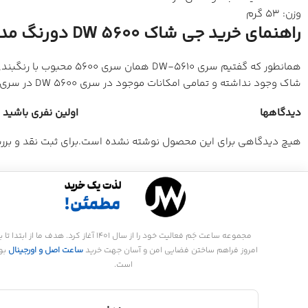
وزن: 53 گرم
راهنمای خرید جی شاک DW 5600 دورنگ مدل DW-5610SU-8
همانطور که گفتیم سری
شاک وجود نداشته و تمامی امکانات موجود در سری DW 5600 در سری 5610 نیز وجود دارد.
دیدگاهها
اولین نفری باشید که
هیچ دیدگاهی برای این محصول نوشته نشده است.
برای ثبت نقد و بر
مجموعه ساعت جَم فعالیت خود را از سال 1401 آغاز کرد. هدف ما از ابتدا تا
امروز فراهم ساختن فضایی امن و آسان جهت خرید
ساعت اصل و اورجینال
بو
است.