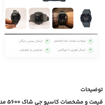
ضمانت اصالت مادام‌العمر
ارسال پستی رایگان
✔
✔
ارسال فوری با تیپاکس
مرجوعی و تعویض
✔
✔
توضیحات
قیمت و مشخصات کاسیو جی شاک 5600 مدل جیشاک G-SHOCK DW-5610