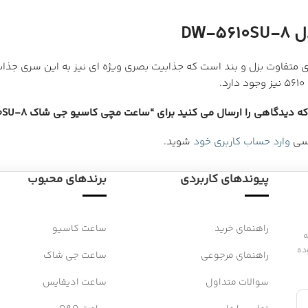
 DW-5610 همان سری 5600 محبوب با رنگبندی متفاوت بزل و بند است که جذابیت بصری ویژه ا
 دیدگاهی را ارسال می کنید برای “ساعت مچی کاسیو جی شاک DW-5610SU-8”
رسی
وارد حساب کاربری خود
شوید.
پیوندهای کاربردی
برندهای محبوب
راهنمای خرید
ساعت کاسیو
 به
ده
راهنمای مرجوعی
ساعت جی شاک
سوالات متداول
ساعت ادیفایس