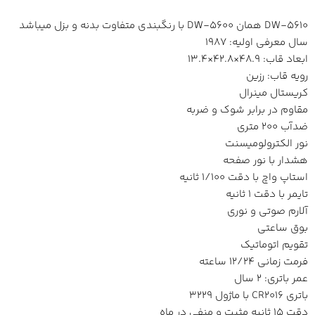
DW-5610 همان DW-5600 با رنگبندی متفاوت بدنه و بزل میباشد
سال معرفی اولیه: 1987
ابعاد قاب: 48.9×42.8×13.4
رویه قاب: رزین
کریستال مینرال
مقاوم در برابر شوک و ضربه
ضدآب 200 متری
نور الکترولومیسنت
هشدار با نور صفحه
استاپ واچ با دقت 1/100 ثانیه
تایمر با دقت 1 ثانیه
آلارم صوتی و نوری
بوق ساعتی
تقویم اتوماتیک
فرمت زمانی 12/24 ساعته
عمر باتری: 2 سال
باتری CR2016 با ماژول 3229
دقت 15 ثانیه مثبت و منفی در ماه