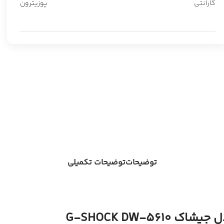
گارانتی
پوزیترون
توضیحات
توضیحات تکمیلی