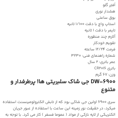
اَفتِر گلو
هشدار نوری
بوق ساعتی
استاپ واچ با دقت 1/100 ثانیه
تایمر با دقت 1 ثانیه
آلارم چند منظوره
تقویم خودکار
فرمت 12/24 ساعته
شماره راهنمای فنی: 3230
عمر باتری: 2 سال
باتری CR2016
وزن: 67 گرم
DW-6900 جی شاک سلبریتی ها! پرطرفدار و
متنوع
سری 6900 اولین جی شاکی بود که از تابش الکترولومینسنت استفاده
میکرد، در حقیقت نور زمینه این ساعت با استفاده از عبور جریان
الکتریکی از لایه نازکی از مواد ( عموما فسفر ) کار می کرد. با توجه به