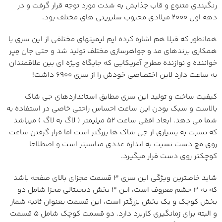
رنگبندی متنوع و قاب جذابش به شدت مورد توجه قرار گرفت و در
دهه اول 2000 میلادی محبوب سلبریتی های مختلف بود.
همانطور که قبلا هم اشاره کرده ایم لیمیتهای مختلفی از این سری با
همکاری برندهای مد و جواهرسازی مختلف تولید شد و حتی جان مِیِر
خواننده و نوازنده مطرح آمریکایی که جایگاه ویژه ای بین علاقمندان
به ساعت دارد لاین اختصاصی خودش را از سری 6900 داشت!
کیفیت ساخت و تولید این سری مطابق استانداردهای جی شاک
بالاست و سبک بودن این ساعت احساس راحتی خاصی در استفاده به
شما می دهد. ابعاد افقی ساعت 52 میلیمتر ( لاگ به لاگ ) میباشد
که نسبت به بسیاری از جی شاک ها بزرگتر است اما قرار گرفتن ساعت
روی مچ دست نسبت به اندازه عددی مناسبتر است و اصطلاحا
کوچکتر روی دست قرار میگیرد.
شاید خاصترین ویژگی این سری 3 قسمت مجزای بالای صفحه باشد
که به 3 چشم معروف است، این 3 بخش دیجیتالی مجزا شامل دو
بخش کوچک و یک بخش بزرگتر است، این قسمت بعنوان ثانیه شمار
و البته برای زمانگیری کاربرد دارد. دو قسمت کوچک شامل 5 قسمت