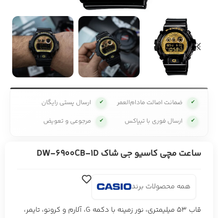
ضمانت اصالت مادام‌العمر
ارسال پستی رایگان
✔
✔
ارسال فوری با تیپاکس
مرجوعی و تعویض
✔
✔
ساعت مچی کاسیو جی شاک DW-6900CB-1D
همه محصولات برند
قاب 53 میلیمتری، نور زمینه با دکمه G، آلارم و کرونو، تایمر،