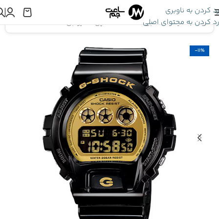
رد کردن به ناوبری
رد کردن به محتوای اصلی
اینجا هستید:
ساعت جی شاک
»
ساعت مچی کاسیو جی شاک DW-6900CB-1D
-11%