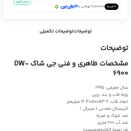
بدون کارمزد
/
7,100,000 تومانی با
۴ قسط
توضیحات
توضیحات تکمیلی
توضیحات
مشخصات ظاهری و فنی جی شاک DW-
6900
سال معرفی: 1995
رویه قاب و بند: رزین
ابعاد قاب: 53.2×50×16.3 میلیمتر
کریستال معدنی ( مینرال )
ضد شوک و ضربه
ضد آب 200 متری
نور زمینه الکترولومیسنت