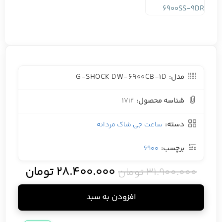
G-SHOCK DW-6900CB-1D
مدل:
شناسه محصول:
1712
دسته:
ساعت جی شاک مردانه
برچسب:
6900
28.400.000
تومان
31.900.000
تومان
افزودن به سبد