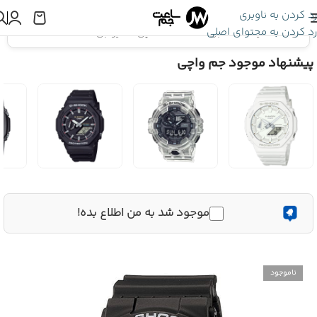
رد کردن به ناوبری
رد کردن به محتوای اصلی
اینجا هستید:
ساعت جی شاک
»
ساعت مچی کاسیو جی شاک GA-100-1A4
پیشنهاد موجود جم واچی
موجود شد به من اطلاع بده!
ناموجود