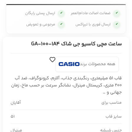
ضمانت اصالت مادام‌العمر
ارسال پستی رایگان
✔
✔
ارسال فوری با تیپاکس
مرجوعی و تعویض
✔
✔
ساعت مچی کاسیو جی شاک GA-100-1A4
همه محصولات برند
قاب 51 میلیمتری، رنگبندی جذاب، آلارم، کرونوگراف، ضد آب
200 متری، کریستال مینرال، نشانگر سرعت بر حسب ماخ، زمان
جهانی و …
مناسب برای
آقایان
سایز قاب
51
جنس شیشه
مینرال