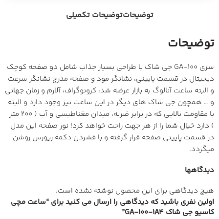
توضیحات
توضیحات تکمیلی
توضیحات
سری GA-100 جی شاک با طراحی بسیار جذاب شامل دو صفحه کوچک
دیجیتال در قسمت پایینی، نشانگر مود و صفحه مدرج نشانگر سرعت
و البته ساعت آنالوگ به بازار عرضه شد، کرونوگراف، آلارم و زمان جهانی
و … همچون جی شاک های دیگر در این ساعت نیز وجود دارد و البته
با مقاومت بالایی که در برابر ضربه، میدان مغناطیسی و آب ( 200 متر
) دارد خیال شما را از هر جهت راحت خواهد کرد! نور صفحه این مدل
در قسمت پایینی صفحه قرار گرفته و با فشردن دکمه ریورس روشن
میگردد.
دیدگاهها
هیچ دیدگاهی برای این محصول نوشته نشده است.
اولین نفری باشید که دیدگاهی را ارسال می کنید برای “ساعت مچی
کاسیو جی شاک GA-100-1A4”