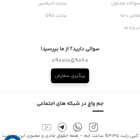
سوالات متداول
ساعت ادیفایس
تماس با ما
ساعت Q&Q
درباره ما
سوالی دارید؟ از ما بپرسید!
09001059060
پیگیری سفارش
جم واچ در شبکه های اجتماعی
کپی رایت 2025© ساعت جَم – همه حقوق مادی و معنوی این وبسایت