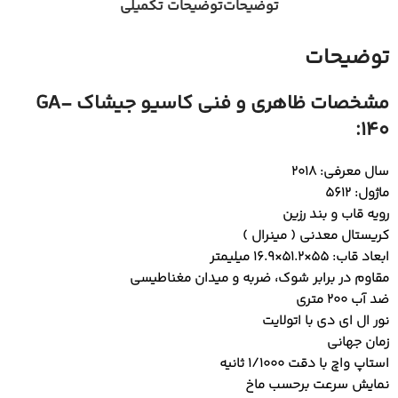
توضیحات
توضیحات تکمیلی
توضیحات
مشخصات ظاهری و فنی کاسیو جیشاک GA-
140:
سال معرفی: 2018
ماژول: 5612
رویه قاب و بند رزین
کریستال معدنی ( مینرال )
ابعاد قاب: 55×51.2×16.9 میلیمتر
مقاوم در برابر شوک، ضربه و میدان مغناطیسی
ضد آب 200 متری
نور ال ای دی با اتولایت
زمان جهانی
استاپ واچ با دقت 1/1000 ثانیه
نمایش سرعت برحسب ماخ