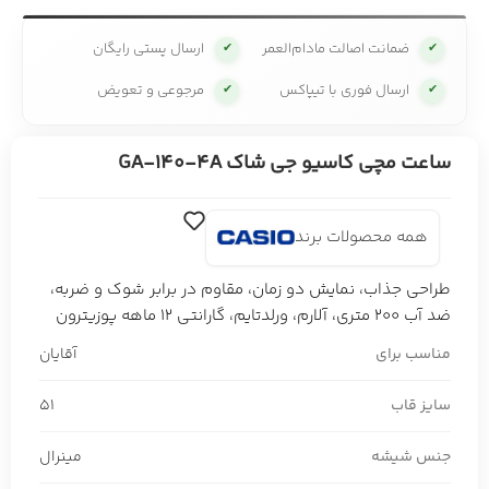
ضمانت اصالت مادام‌العمر
ارسال پستی رایگان
✔
✔
ارسال فوری با تیپاکس
مرجوعی و تعویض
✔
✔
ساعت مچی کاسیو جی شاک GA-140-4A
همه محصولات برند
طراحی جذاب، نمایش دو زمان، مقاوم در برابر شوک و ضربه،
ضد آب 200 متری، آلارم، ورلدتایم، گارانتی 12 ماهه پوزیترون
مناسب برای
آقایان
سایز قاب
51
جنس شیشه
مینرال