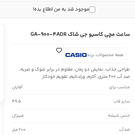
موجود شد به من اطلاع بده!
ساعت مچی کاسیو جی شاک GA-900-4ADR
همه محصولات برند
طراحی جذاب، نمایش دو زمان، مقاوم در برابر شوک و ضربه،
ضد آب 200 متری، آلارم، ورلدتایم، تقویم خودکار
مناسب برای
آقایان
سایز قاب
49.5
جنس شیشه
مینرال
ضدآب
200 متر