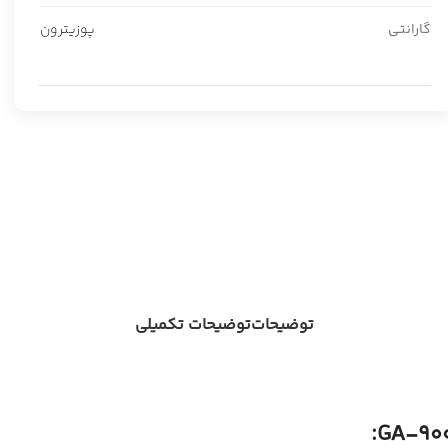
گارانتی
پوزیترون
توضیحات
توضیحات تکمیلی