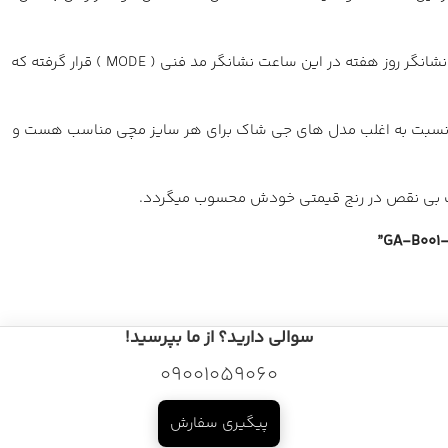
صفحه این ساعت از دو بخش عقربه ای و دیجیتال تشکیل شده و اشتراکات طراحی زیادی از جهت جایگذاری با سری GA-2100 دارد، هر چند بجای نشانگر روز هفته در این ساعت نشانگر مد فنی ( MODE ) قرار گرفته که
اب نسبت به اغلب مدل های جی شاک برای هر سایز مچی مناسب هست و
تخاب بی نقص در رنج قیمتی خودش محسوب میگردد.
سوالی دارید؟ از ما بپرسید!
09001059060
پیگیری سفارش