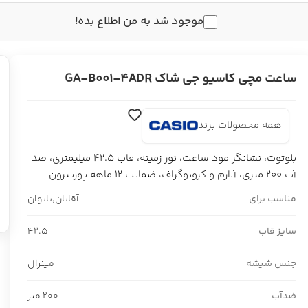
موجود شد به من اطلاع بده!
ساعت مچی کاسیو جی شاک GA-B001-4ADR
همه محصولات برند
بلوتوث، نشانگر مود ساعت، نور زمینه، قاب 42.5 میلیمتری، ضد
آب 200 متری، آلارم و کرونوگراف، ضمانت 12 ماهه پوزیترون
مناسب برای
آقایان
,
بانوان
سایز قاب
42.5
جنس شیشه
مینرال
ضدآب
200 متر