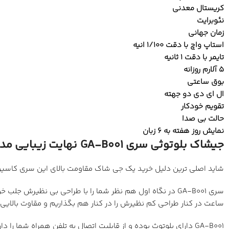
کریستال معدنی
نئوبرایت
زمان جهانی
استاپ واچ با دقت 1/100 انیه
تایمر با دقت 1 ثانیه
5 آلارم روزانه
بوق ساعتی
ال ای دی دو جهته
تقویم خودکار
حالت بی صدا
نمایش روز هفته به 6 زبان
جیشاک بلوتوثی سری GA-B001 نهایت زیبایی مدرن!
شاید اصلی ترین دلیل خرید یک جی شاک مقاومت بالای این سری کاسیو د
سری GA-B001 در نگاه اول هم نظر شما را با طراحی بی نظیر
ساعت در کنار طراحی کم نظیرش را در کنار هم بگذاریم و مقاوت بالایی 