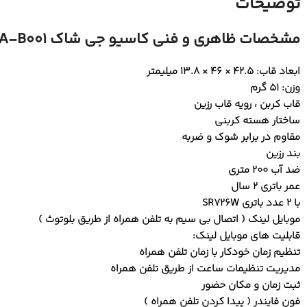
توضیحات
مشخصات ظاهری و فنی کاسیو جی شاک GA-B001:
ابعاد قاب: 42.5 × 46 × 13.8 میلیمتر
وزن: 51 گرم
قاب کربن ، رویه قاب رزین
ساختار هسته کربنی
مقاوم در برابر شوک و ضربه
بند رزین
ضد آب 200 متری
عمر باتری 2 سال
با 2 عدد باتری SR726W
موبایل لینک ( اتصال بی سیم به تلفن همراه از طریق بلوتوث )
قابلیت های موبایل لینک:
تنظیم زمان خودکار با زمان تلفن همراه
مدیریت تنظیمات ساعت از طریق تلفن همراه
ثبت زمان و مکان حضور
فون فایندر ( پیدا کردن تلفن همراه )