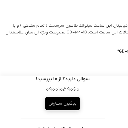
حه دیجیتال این ساعت میتواند ظاهری سرسخت ( تمام مشکی ) و یا
ظاهر قابل توجه و روزمره تری ( طلایی ) را به نمایش بگذارد. نور زمینه خودکار، آلارم و کرونوگراف، تایمر و ضد آب بودن این ساعت تا 200 متر از امکانات این ساعت است. GD-100-1B محبوبیت ویژه ای میان علاقمندان
سوالی دارید؟ از ما بپرسید!
09001059060
پیگیری سفارش