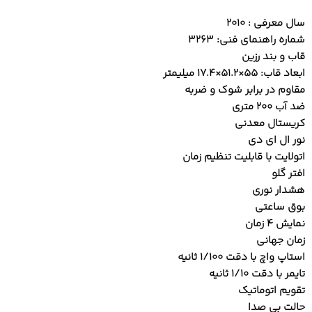
سال معرفی : 2010
شماره راهنمای فنی: 3263
قاب و بند رزین
ابعاد قاب: 55×51.2×17.4 میلیمتر
مقاوم در برابر شوک و ضربه
ضد آب 200 متری
کریستال معدنی
نور ال ای دی
اتولایت با قابلیت تنظیم زمان
افتر گلو
هشدار نوری
بوق ساعتی
نمایش 4 زمان
زمان جهانی
استاپ واچ با دقت 1/100 ثانیه
تایمر با دقت 1/10 ثانیه
تقویم اتوماتیک
حالت بی صدا