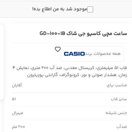
موجود شد به من اطلاع بده!
ساعت مچی کاسیو جی شاک GD-100-1B
همه محصولات برند
قاب 51 میلیمتری، کریستال معدنی، ضد آب 200 متری، نمایش 4
زمان، هشدار صوتی و نور، کرونوگراف، گارانتی پوزیترون
مناسب برای
آقایان
سایز قاب
51
جنس شیشه
مینرال
ضدآب
200 متر