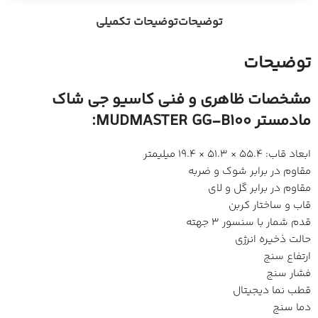
توضیحات
توضیحات تکمیلی
توضیحات
مشخصات ظاهری و فنی کاسیو جی شاک
مادمستر MUDMASTER GG-B100:
ابعاد قاب: 55.4 × 51.3 × 19.4 میلیمتر
مقاوم در برابر شوک و ضربه
مقاوم در برابر گل و لای
قاب و ساختار کربن
قدم شمار با سنسور 3 جهته
حالت ذخیره انرژی
ارتفاع سنج
فشار سنج
قطب نما دیجیتال
دما سنج