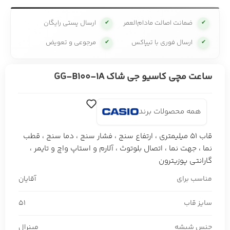
ضمانت اصالت مادام‌العمر
ارسال پستی رایگان
✔
✔
ارسال فوری با تیپاکس
مرجوعی و تعویض
✔
✔
ساعت مچی کاسیو جی شاک GG-B100-1A
همه محصولات برند
قاب 51 میلیمتری ، ارتفاع سنج ، فشار سنج ، دما سنج ، قطب
نما ، جهت نما ، اتصال بلوتوث ، آلارم و استاپ واچ و تایمر ،
گارانتی پوزیترون
مناسب برای
آقایان
سایز قاب
51
جنس شیشه
مینرال