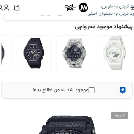
رد کردن به ناوبری
رد کردن به محتوای اصلی
اینجا هستید:
ساعت جی شاک
»
ساعت مچی کاسیو جی شاک GG-B100-1A
پیشنهاد موجود جم واچی
موجود شد به من اطلاع بده!
ناموجود