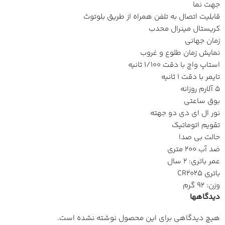
جهت نما
قابلیت اتصال به تلفن همراه از طریق بلوتوث
کریستال مینرال محدب
زمان جهانی
نمایش زمان طلوع و غروب
استاپ واچ با دقت 1/100 ثانیه
تایمر با دقت 1 ثانیه
5 آلارم روزانه
بوق ساعتی
نور ال ای دی دو جهته
تقویم اتوماتیک
حالت بی صدا
ضد آب 200 متری
عمر باتری: 2 سال
باتری CR2025
وزن: 92 گرم
دیدگاهها
هیچ دیدگاهی برای این محصول نوشته نشده است.