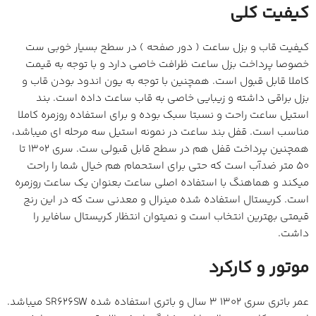
کیفیت کلی
کیفیت قاب و بزل ساعت ( دور صفحه ) در سطح بسیار خوبی ست
خصوصا پرداخت بزل ساعت ظرافت خاصی دارد و با توجه به قیمت
کاملا قابل قبول است. همچنین با توجه به یون اندود بودن قاب و
بزل براقی داشته و زیبایی خاصی به قاب ساعت داده است. بند
استیل ساعت راحت و نسبتا سبک بوده و برای استفاده روزمره کاملا
مناسب است. قفل بند ساعت در نمونه استیل سه مرحله ای میباشد،
همچنین پرداخت قفل هم در سطح قابل قبولی ست. سری 1302 تا
50 متر ضدآب است که حتی برای استحمام هم خیال شما را راحت
میکند و هماهنگ با استفاده اصلی ساعت بعنوان یک ساعت روزمره
است. کریستال استفاده شده مینرال و معدنی ست که در این رنج
قیمتی بهترین انتخاب است و نمیتوان انتظار کریستال سافایر را
داشت.
موتور و کارکرد
عمر باتری سری 1302 3 سال و باتری استفاده شده SR626SW میباشد.