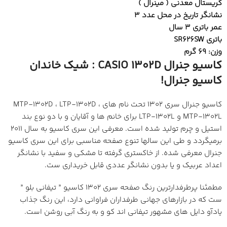
کریستال معدنی ( مینرال )
نشانگر تاریخ در محل عدد 3
عمر باتری 3 سال
باتری SR626SW
وزن: 69 گرم
کاسیو جنرال CASIO 1302D : شیک خاندان
کاسیو جنرال!
کاسیو جنرال سری 1302 تحت نام های MTP-1302D ، LTP-1302D ،
MTP-1302L و LTP-1302L برای خانم ها و آقایان و با دو نوع بند
استیل و چرم تولید شده است. معرفی این سری کاسیو به سال 2011
برمیگردد و طی این سالها تنوع صفحه مناسبی برای این سری کاسیو
جنرال معرفی شده. از خاکستری گرفته تا مشکی و سفید با نشانگر
اعداد عربیک و یا بدون نشانگر عددی قابل خریداری ست.
مطمئنا پرطرفدارترین رنگ صفحه سری 1302 کاسیو ” تیفانی بلو ”
ست که در بازارهای جهانی طرفداران فراوانی دارد، این رنگ جذاب
یادآو دایل های مشهور تیفانی اند کو و به رنگ آبی روشن است.