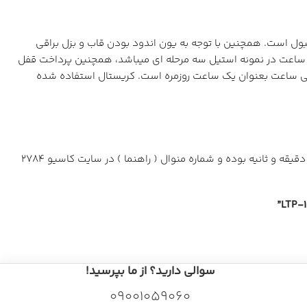
ل است. همچنین با توجه به یون اندود بودن قاب و بزل براقی
د ساعت در نمونه استیل سه مرحله ای میباشد، همچنین پرداخت قفل
گ با استفاده اصلی ساعت بعنوان یک ساعت روزمره است. کریستال استفاده شده
عمر باتری سری 1302 3 سال و باتری استفاده شده SR626SW میباشد. این سری کاسیو جنرال دارای نشانگر تاریخ و 3 عقربه جهت نمایش ساعت، دقیقه و ثانیه بوده و شماره منوال ( راهنما ) در سایت کاسیو 2784
سوالی دارید؟ از ما بپرسید!
09001059060