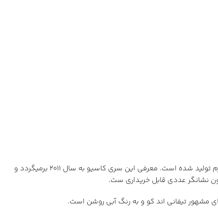
کاسیو جنرال سری 1302 تحت نام های MTP-1302D ، LTP-1302D ، MTP-1302L و LTP-1302L برای خانم ها و آقایان و با دو نوع بند استیل و چرم تولید شده است. معرفی این سری کاسیو به سال 2011 برمیگردد و
ون نشانگر عددی قابل خریداری ست.