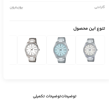
گارانتی
پوزیترون
تنوع این محصول
توضیحات
توضیحات تکمیلی