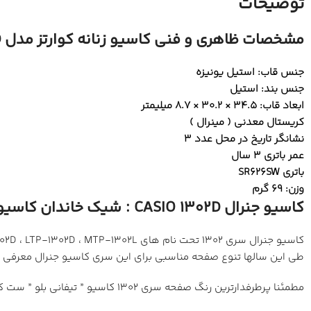
توضیحات
مشخصات ظاهری و فنی کاسیو زنانه کوارتز مدل LTP-1302D:
جنس قاب: استیل یونیزه
جنس بند: استیل
ابعاد قاب: 34.5 × 30.2 × 8.7 میلیمتر
کریستال معدنی ( مینرال )
نشانگر تاریخ در محل عدد 3
عمر باتری 3 سال
باتری SR626SW
وزن: 69 گرم
کاسیو جنرال CASIO 1302D : شیک خاندان کاسیو جنرال!
طی این سالها تنوع صفحه مناسبی برای این سری کاسیو جنرال معرفی شد
مطمئنا پرطرفدارترین رنگ صفحه سری 1302 کاسیو ” تیفانی بلو ” ست که در بازارهای جهانی طرفداران فراوانی دارد، این رنگ جذاب یادآو دایل های مشهور تیفانی اند کو و به رنگ آبی روشن است.