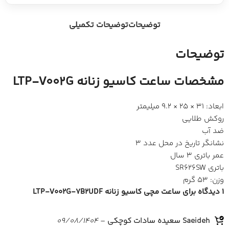
توضیحات
توضیحات تکمیلی
توضیحات
مشخصات ساعت کاسیو زنانه LTP-V002G
ابعاد: 31 × 25 × 9.2 میلیمتر
روکش طلایی
ضد آب
نشانگر تاریخ در محل عدد 3
عمر باتری 3 سال
باتری SR626SW
وزن: 53 گرم
1 دیدگاه برای
ساعت مچی کاسیو زنانه LTP-V002G-7B2UDF
Saeideh سعیده سادات کوچکی
–
09/08/1404