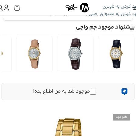
رد کردن به ناوبری
رد کردن به محتوای اصلی
اینجا هستید:
کاسیو جنرال
»
ساعت مچی کاسیو زنانه LTP-V002G-7B2UDF
پیشنهاد موجود جم واچی
موجود شد به من اطلاع بده!
ناموجود