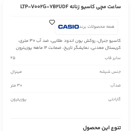
ساعت مچی کاسیو زنانه LTP-V002G-7B2UDF
همه محصولات برند
کاسیو جنرال، روکش یون اندود طلایی، ضد آب 30 متری،
کریستال معدنی، نمایشگر تاریخ، ضمانت 12 ماهه پوزیترون
سایز قاب
25
جنس شیشه
مینرال
ضدآب
30 متر
گارانتی
پوزیترون
تنوع این محصول