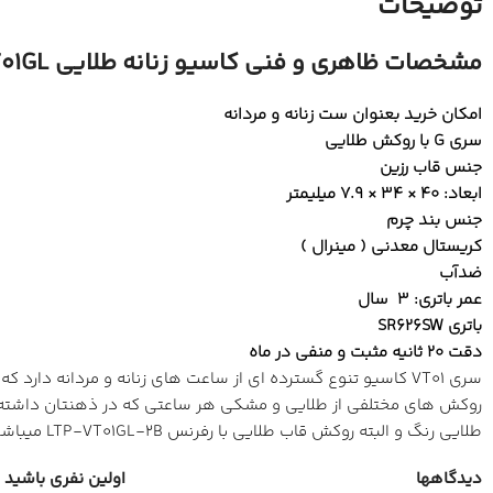
توضیحات
مشخصات ظاهری و فنی کاسیو زنانه طلایی LTP-VT01GL:
امکان خرید بعنوان ست زنانه و مردانه
سری G با روکش طلایی
جنس قاب رزین
ابعاد: 40 × 34 × 7.9 میلیمتر
جنس بند چرم
کریستال معدنی ( مینرال )
ضدآب
عمر باتری: 3 سال
باتری SR626SW
دقت 20 ثانیه مثبت و منفی در ماه
سری VT01 کاسیو تنوع گسترده ای از ساعت های زنانه و مردانه دار
روکش های مختلفی از طلایی و مشکی هر ساعتی که در ذهنتان داشته با
طلایی رنگ و البته روکش قاب طلایی با رفرنس LTP-VT01GL-2B میباشد.
دیدگاهها
اولین نفری باشید که 