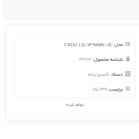
CASIO LQ-139AMV-1E
مدل:
شناسه محصول:
3383
دسته:
کاسیو زنانه
برچسب:
LQ-139
تمام شده