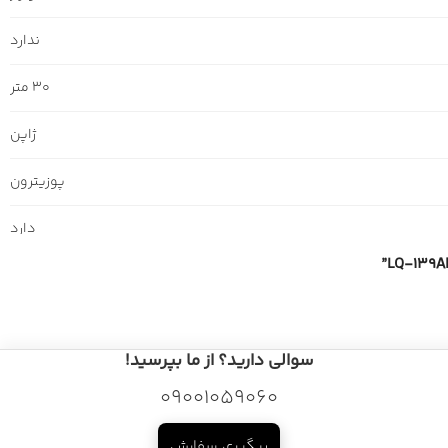
ندارد
30 متر
ژاپن
پوزیترون
دارد
سوالی دارید؟ از ما بپرسید!
09001059060
پیگیری سفارش