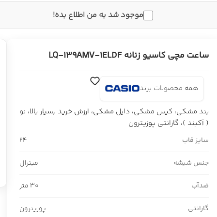
موجود شد به من اطلاع بده!
ساعت مچی کاسیو زنانه LQ-139AMV-1ELDF
همه محصولات برند
بند مشکی، کیس مشکی، دایل مشکی، ارزش خرید بسیار بالا، نو
( آکبند )، گارانتی پوزیترون
سایز قاب
24
جنس شیشه
مینرال
ضدآب
30 متر
گارانتی
پوزیترون