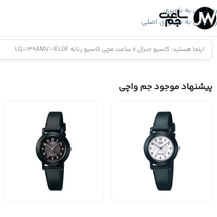
رد کردن به ناوبری
رد کردن به محتوای اصلی
اینجا هستید:
کاسیو جنرال
»
ساعت مچی کاسیو زنانه LQ-139AMV-1ELDF
پیشنهاد موجود جم واچی