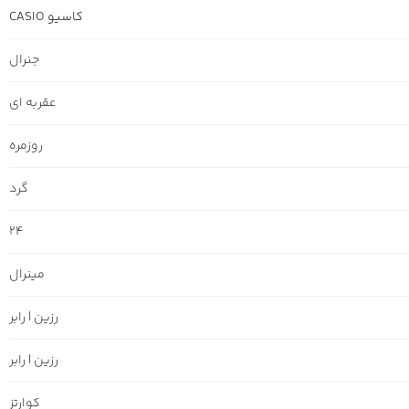
کاسیو CASIO
جنرال
عقربه ای
روزمره
گرد
24
مینرال
رزین | رابر
رزین | رابر
کوارتز