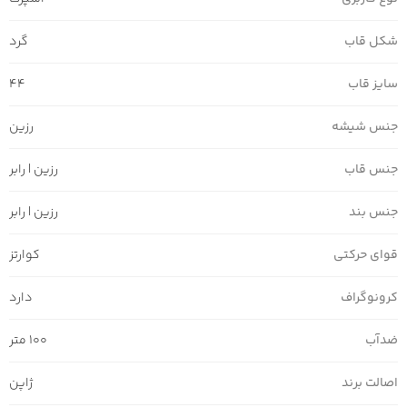
شکل قاب
گرد
سایز قاب
44
جنس شیشه
رزین
جنس قاب
رزین | رابر
جنس بند
رزین | رابر
قوای حرکتی
کوارتز
کرونوگراف
دارد
ضدآب
100 متر
اصالت برند
ژاپن