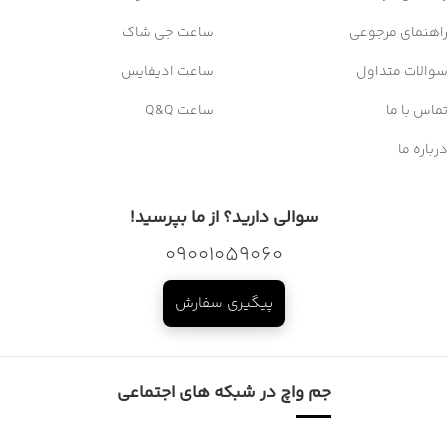
راهنمای مرجوعی
ساعت جی شاک
سوالات متداول
ساعت ادیفایس
تماس با ما
ساعت Q&Q
درباره ما
سوالی دارید؟ از ما بپرسید!
09001059060
پیگیری سفارش
جم واچ در شبکه های اجتماعی