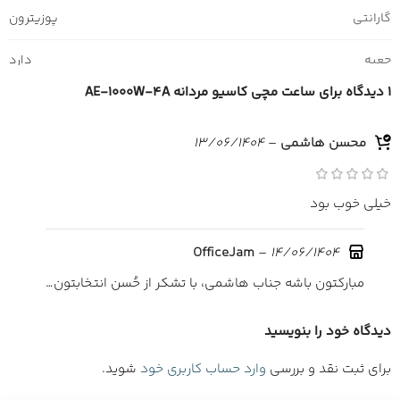
گارانتی
پوزیترون
جعبه
دارد
1 دیدگاه برای
ساعت مچی کاسیو مردانه AE-1000W-4A
محسن هاشمی
–
13/06/1404
خیلی خوب بود
–
14/06/1404
OfficeJam
مبارکتون باشه جناب هاشمی، با تشکر از حُسن انتخابتون…
دیدگاه خود را بنویسید
برای ثبت نقد و بررسی
وارد حساب کاربری خود
شوید.