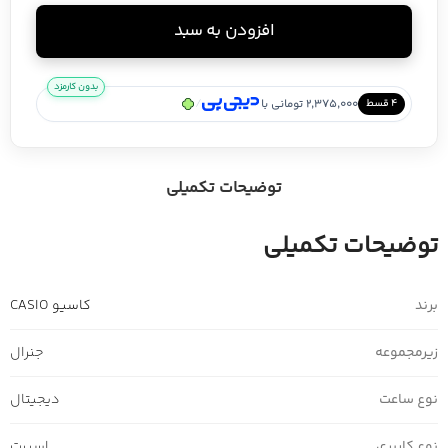
افزودن به سبد
بدون کارمزد
/
2,375,000 تومانی با
۴ قسط
توضیحات تکمیلی
توضیحات تکمیلی
برند
کاسیو CASIO
زیرمجموعه
جنرال
نوع ساعت
دیجیتال
نوع کاربری
اسپرت