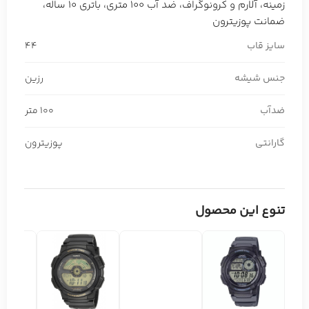
زمینه، آلارم و کرونوگراف، ضد آب 100 متری، باتری 10 ساله،
ضمانت پوزیترون
سایز قاب
44
جنس شیشه
رزین
ضدآب
100 متر
گارانتی
پوزیترون
تنوع این محصول