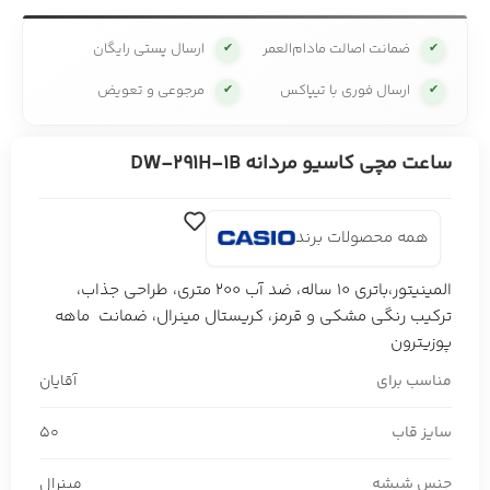
ضمانت اصالت مادام‌العمر
ارسال پستی رایگان
✔
✔
ارسال فوری با تیپاکس
مرجوعی و تعویض
✔
✔
ساعت مچی کاسیو مردانه DW-291H-1B
همه محصولات برند
المینیتور،باتری 10 ساله، ضد آب 200 متری، طراحی جذاب،
ترکیب رنگی مشکی و قرمز، کریستال مینرال، ضمانت ماهه
پوزیترون
مناسب برای
آقایان
سایز قاب
50
جنس شیشه
مینرال