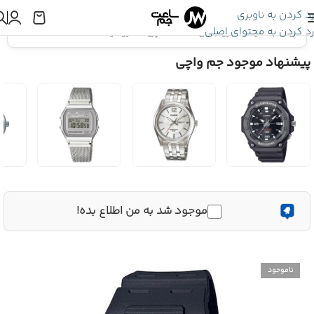
رد کردن به ناوبری
رد کردن به محتوای اصلی
اینجا هستید:
کاسیو جنرال
»
ساعت مچی کاسیو مردانه DW-291H-1B
پیشنهاد موجود جم واچی
موجود شد به من اطلاع بده!
ناموجود