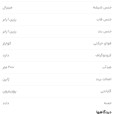
جنس شیشه
مینرال
جنس قاب
رزین | رابر
جنس بند
رزین | رابر
قوای حرکتی
کوارتز
کرونوگراف
دارد
ضدآب
200 متر
اصالت برند
ژاپن
گارانتی
پوزیترون
جعبه
دارد
دیدگاهها