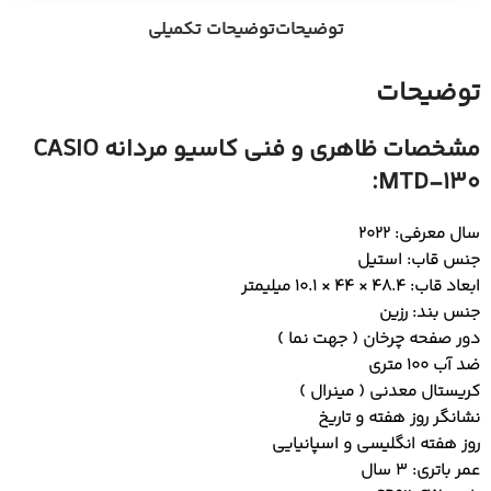
توضیحات
توضیحات تکمیلی
توضیحات
مشخصات ظاهری و فنی کاسیو مردانه CASIO
MTD-130:
سال معرفی: 2022
جنس قاب: استیل
ابعاد قاب: 48.4 × 44 × 10.1 میلیمتر
جنس بند: رزین
دور صفحه چرخان ( جهت نما )
ضد آب 100 متری
کریستال معدنی ( مینرال )
نشانگر روز هفته و تاریخ
روز هفته انگلیسی و اسپانیایی
عمر باتری: 3 سال