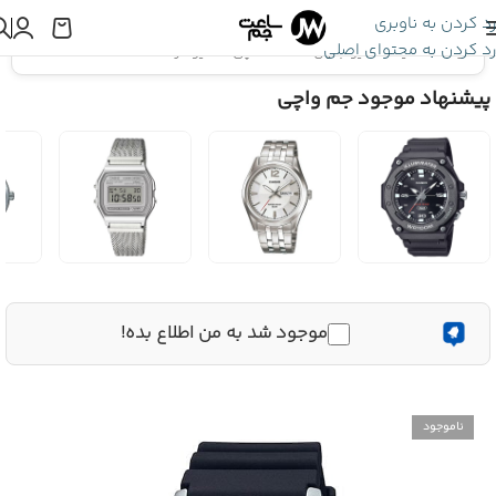
رد کردن به ناوبری
رد کردن به محتوای اصلی
اینجا هستید:
کاسیو جنرال
»
ساعت مچی کاسیو مردانه MTD-130-1AVDF
پیشنهاد موجود جم واچی
موجود شد به من اطلاع بده!
ناموجود