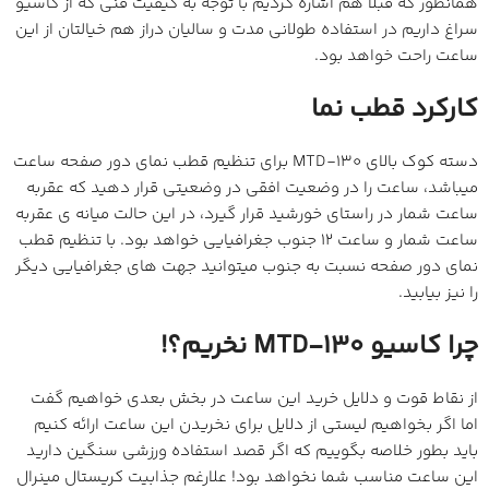
همانطور که قبلا هم اشاره کردیم با توجه به کیفیت فنی که از کاسیو
سراغ داریم در استفاده طولانی مدت و سالیان دراز هم خیالتان از این
ساعت راحت خواهد بود.
کارکرد قطب نما
دسته کوک بالای MTD-130 برای تنظیم قطب نمای دور صفحه ساعت
میباشد، ساعت را در وضعیت افقی در وضعیتی قرار دهید که عقربه
ساعت شمار در راستای خورشید قرار گیرد، در این حالت میانه ی عقربه
ساعت شمار و ساعت 12 جنوب جغرافیایی خواهد بود. با تنظیم قطب
نمای دور صفحه نسبت به جنوب میتوانید جهت های جغرافیایی دیگر
را نیز بیابید.
چرا کاسیو MTD-130 نخریم؟!
از نقاط قوت و دلایل خرید این ساعت در بخش بعدی خواهیم گفت
اما اگر بخواهیم لیستی از دلایل برای نخریدن این ساعت ارائه کنیم
باید بطور خلاصه بگوییم که اگر قصد استفاده ورزشی سنگین دارید
این ساعت مناسب شما نخواهد بود! علارغم جذابیت کریستال مینرال