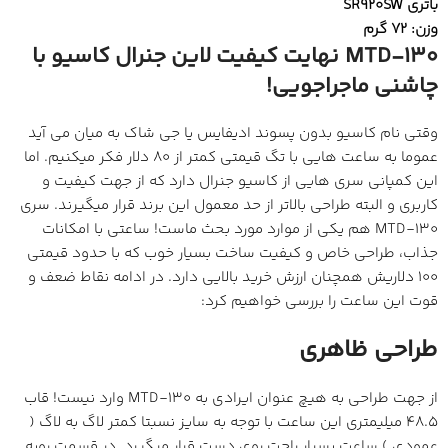
باتری SR920SW
وزن: 72 گرم
MTD-130 نهایت کیفیت لاین جنرال کاسیو با
چاشنی ماجراجویی!
وقتی نام کاسیو بدون پسوند ادیفایس یا جی شاک به میان می آید
عموما به ساعت هایی با تگ قیمتی کمتر از 80 دلار فکر میکنیم. اما
این کمپانی سری هایی از کاسیو جنرال دارد که از جهت کیفیت و
کاربری و البته طراحی بالاتر از حد معمول این برند قرار میگیرند. سری
MTD-130 هم یکی از موارد مورد بحث ماست! ساعتی با امکانات
جذاب، طراحی خاص و کیفیت ساخت بسیار خوب که با حدود قیمتی
100 دلاریش همچنان ارزش خرید بالایی دارد. در ادامه نقاط ضعف و
قوت این ساعت را بررسی خواهیم کرد:
طراحی ظاهری
از جهت طراحی به هیچ عنوان ایرادی به MTD-130 وارد نیست! قاب
48.5 میلیمتری این ساعت با توجه به سایز نسبتا کمتر لاگ به لاگ (
عمودی ) ساعت بسیار راحت روی دست قرار میگیرد. در قسمت رویه