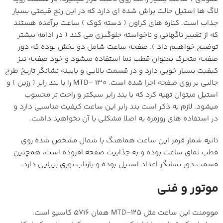
لاگ ها استیل حالت براش شده ای دارد که در این رنج قیمتی بسیار
جذاب است. کناره های کراون ( دسته کوک ) ساعت برآمده هستند
که از تغییر ناگهانی و ناخواسته جلوگیری می کند ( در ادامه بیشتر
توضیح خواهیم داد ). صفحه ساعت شامل دو بخش بوده که دور
صفحه متحرک بعنوان قطب نما استفاده میشود و خود صفحه نیز
کیفیت بسیار خوبی دارد و در قسمت بالایی و پایینه نشانگر تاریخ طرح
جالبی بر روی صفحه اجرا شده است. MTD- 130 را با بند رابر ( رزین ) و
استیل میتوان تهیه کرد که با بند رابر سبکتر و راحت تر محسوب
میشود. لازم به ذکر است بند رابر این ساعت کیفیت مناسبی دارد و
در استفاده های روزمره به اصلا مشکلی با آن نخواهید داشت.
ثانیه شمار قرمز این ساعت هماهنگ با شمال مشخص شده روی
قطب نمای ساعت بوده و به جذابیت صفحه افزوده است، همچنین
قسمت دور نشانگر اعداد استیل بوده و بازتاب نوری زیبایی دارد.
موتور و فنی
موومنت این ساعت مثل MTD-125 همان 5716 کاسیو است.