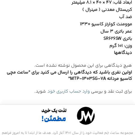
ابعاد قاب: 47 × 40 × 8.1 میلیمتر
کریستال معدنی ( مینرال )
ضد آب
موومنت کوارتز کاسیو 1330
عمر باتری 3 سال
باتری SR626SW
وزن: 101 گرم
دیدگاهها
هیچ دیدگاهی برای این محصول نوشته نشده است.
اولین نفری باشید که دیدگاهی را ارسال می کنید برای “ساعت مچی
کاسیو مردانه MTP-1303SG-7A”
برای ثبت نقد و بررسی
وارد حساب کاربری خود
شوید.
مجموعه ساعت جَم فعالیت خود را از سال 1401 آغاز کرد. هدف ما از ابتدا تا به امروز فراهم