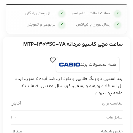
ضمانت اصالت مادام‌العمر
ارسال پستی رایگان
✔
✔
ارسال فوری با تیپاکس
مرجوعی و تعویض
✔
✔
ساعت مچی کاسیو مردانه MTP-1303SG-7A
همه محصولات برند
بند استیل دو رنگ طلایی و نقره ای، ضد آب 50 متری، ایده
آل استفاده روزمره و رسمی، کریستال معدنی، ضمانت 12
ماهه پوزیترون
مناسب برای
آقایان
سایز قاب
40
جنس شیشه
مینرال