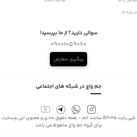
تماس با ما
ساعت Q&Q
درباره ما
سوالی دارید؟ از ما بپرسید!
09001059060
پیگیری سفارش
جم واچ در شبکه های اجتماعی
کپی رایت 2025© ساعت جَم – همه حقوق مادی و معنوی این وبسایت
برای گروه جم واچ محفوظ می باشد