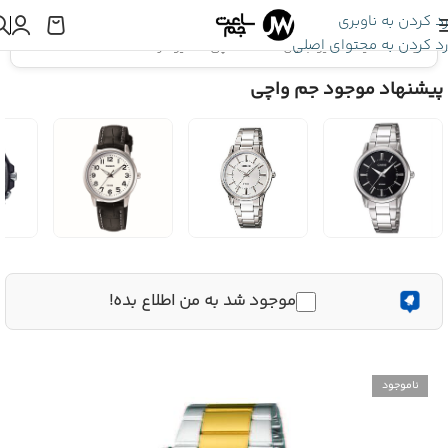
رد کردن به ناوبری
رد کردن به محتوای اصلی
اینجا هستید:
کاسیو جنرال
»
ساعت مچی کاسیو مردانه MTP-1303SG-7A
پیشنهاد موجود جم واچی
موجود شد به من اطلاع بده!
ناموجود