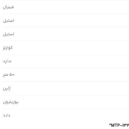
مینرال
استیل
استیل
کوارتز
ندارد
50 متر
ژاپن
پوزیترون
دارد