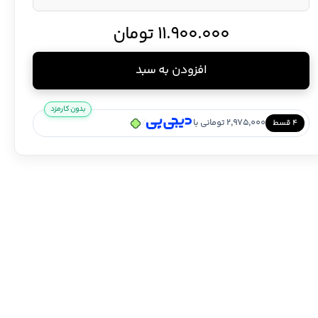
11.900.000
تومان
افزودن به سبد
بدون کارمزد
2,975,000 تومانی با
/
۴ قسط