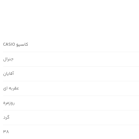
کاسیو CASIO
جنرال
آقایان
عقربه ای
روزمره
گرد
38