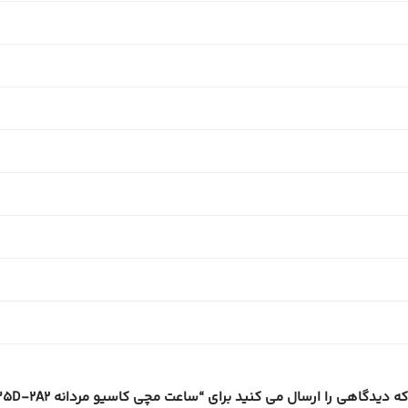
دیدگاهی را ارسال می کنید برای “ساعت مچی کاسیو مردانه MTP-1335D-2A2”