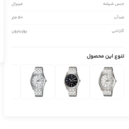
جنس شیشه
مینرال
ضدآب
50 متر
گارانتی
پوزیترون
تنوع این محصول