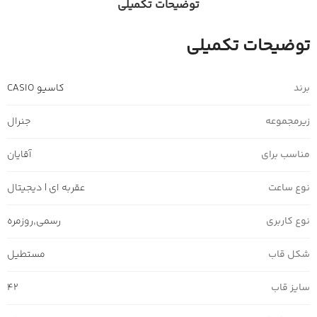
توضیحات تکمیلی
توضیحات تکمیلی
برند
کاسیو CASIO
زیرمجموعه
جنرال
مناسب برای
آقایان
نوع ساعت
عقربه ای | دیجیتال
نوع کاربری
رسمی
,
روزمره
شکل قاب
مستطیل
سایز قاب
42