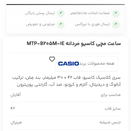
ضمانت اصالت مادام‌العمر
ارسال پستی رایگان
✔
✔
ارسال فوری با تیپاکس
مرجوعی و تعویض
✔
✔
ساعت مچی کاسیو مردانه MTP-B205M-1E
همه محصولات برند
سری کلاسیک کاسیو، قاب 42 × 30 میلیمتر، بند مِش، ترکیب
آنالوگ و دیجیتال، آلارم و کرونو، ضد آب، گارانتی پوزیترون
مناسب برای
آقایان
سایز قاب
42
جنس شیشه
مینرال