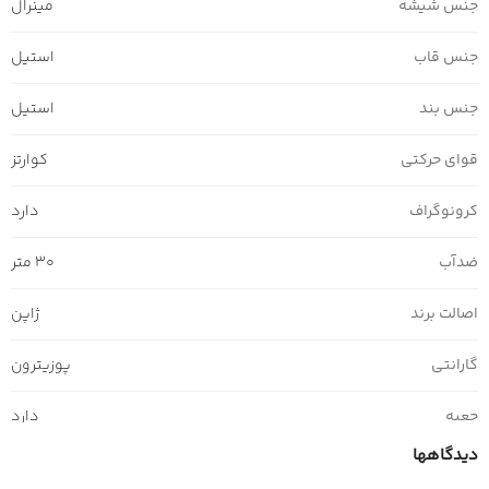
جنس شیشه
مینرال
جنس قاب
استیل
جنس بند
استیل
قوای حرکتی
کوارتز
کرونوگراف
دارد
ضدآب
30 متر
اصالت برند
ژاپن
گارانتی
پوزیترون
جعبه
دارد
دیدگاهها