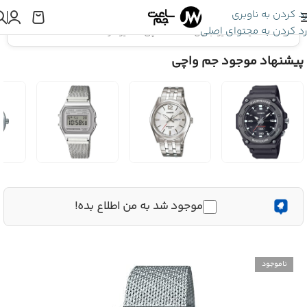
رد کردن به ناوبری
رد کردن به محتوای اصلی
اینجا هستید:
کاسیو جنرال
»
ساعت مچی کاسیو مردانه MTP-B205M-1E
پیشنهاد موجود جم واچی
موجود شد به من اطلاع بده!
ناموجود