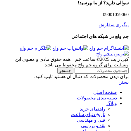
سوالی دارید؟ از ما بپرسید!
09001059060
پیگیری سفارش
جم واچ در شبکه های اجتماعی
کپی رایت 2025© ساعت جَم – همه حقوق مادی و معنوی این
وبسایت برای گروه جم واچ محفوظ می باشد
جستجو
برای دیدن محصولات که دنبال آن هستید تایپ کنید.
بستن
صفحه اصلی
دسته بندی محصولات
وبلاگ
راهنمای خرید
تاریخ دنیای ساعت
فنی و مهندسی
نقد و بررسی