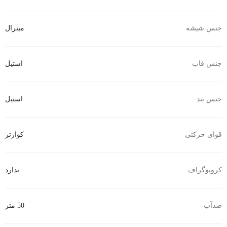
جنس شیشه
مینرال
جنس قاب
استیل
جنس بند
استیل
قوای حرکتی
کوارتز
کرونوگراف
ندارد
ضدآب
50 متر