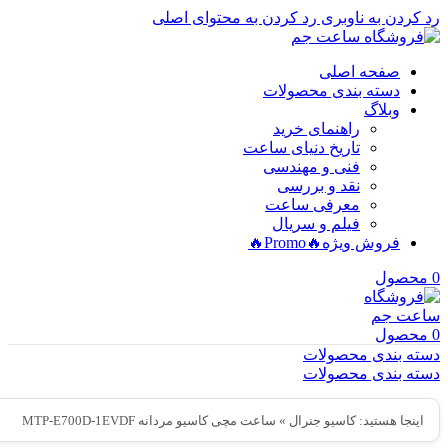
رد کردن به ناوبری
رد کردن به محتوای اصلی
صفحه اصلی
دسته بندی محصولات
وبلاگ
راهنمای خرید
تاریخ دنیای ساعت
فنی و مهندسی
نقد و بررسی
معرفی ساعت
فیلم و سریال
فروش ویژه
🔥Promo🔥
0
محصول
0
محصول
دسته بندی محصولات
دسته بندی محصولات
اینجا هستید:
کاسیو جنرال
»
ساعت مچی کاسیو مردانه MTP-E700D-1EVDF