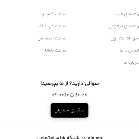
راهنمای خرید
ساعت کاسیو
راهنمای مرجوعی
ساعت جی شاک
سوالات متداول
ساعت ادیفایس
تماس با ما
ساعت Q&Q
درباره ما
سوالی دارید؟ از ما بپرسید!
09001059060
پیگیری سفارش
جم واچ در شبکه های اجتماعی