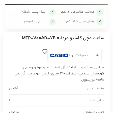
ضمانت اصالت مادام‌العمر
ارسال پستی رایگان
✔
✔
ارسال فوری با تیپاکس
مرجوعی و تعویض
✔
✔
ساعت مچی کاسیو مردانه MTP-V005D-7B
همه محصولات برند
طراحی ساده و زیبا، ایده آل استفاده روزمره و رسمی،
کریستال معدنی، ضد آب 30 متری، ارزش خرید بالا، گارانتی 12
ماهه پوزیترون
مناسب برای
آقایان
سایز قاب
40
جنس شیشه
مینرال