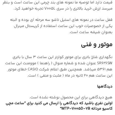
قیمت دارد اما توصیه ما نمونه های بند چرمی این ساعت است و بنظر
میرسد ارزش خرید بالاتری را در سری V005L تجربه خواهید کرد.
قفل ساعت در نمونه های استیل تاشو سه مرحله ای بوده و البته
یکی از خصوصیات خوب این ساعت استفاده از کریستال مینرال
بعنوان شیشه ساعت است.
موتور و فنی
نگهداری شارژ باتری برای موتور کوارتز این ساعت 3 سال با باتری
SR626SW عنوان شده و شماره منوال ( راهنما ) موومنت این ساعت
هم 5361 میباشد. همچنین طبق اعلام شرکت CASIO خطای موتور
این ساعت هم 20 ثانیه در ماه ( مثبت و منفی ) است.
دیدگاهها
هیچ دیدگاهی برای این محصول نوشته نشده است.
اولین نفری باشید که دیدگاهی را ارسال می کنید برای “ساعت مچی
کاسیو مردانه MTP-V005D-7B”