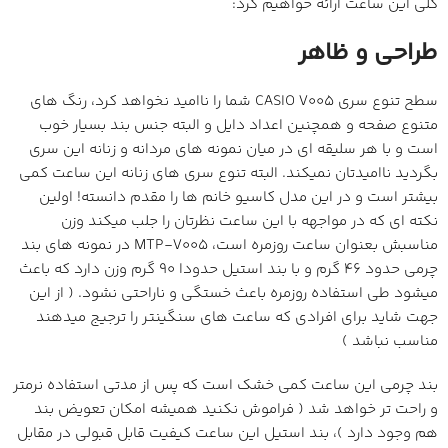
کلی این ساعت ارائه خواهیم کرد:
طراحی و ظاهر
سطح تنوع سری CASIO V005 شما را ناامید نخواهد کرد، رنگ های
متنوع صفحه و همچنین اعداد دایل و البته جنس بند بسیار خوب
است و با هر سلیقه ای در میان نمونه های مردانه و زنانه این سری
بگردید ناامیدتان نمیکند. البته تنوع سری های زنانه این ساعت کمی
بیشتر است و در این مدل کاسیو خانم ها را مقدم دانسته! اولین
نکته ای که در مواجهه با این ساعت نظرتان را جلب میکند وزن
مناسبش بعنوان ساعت روزمره است، MTP-V005 در نمونه های بند
چرمی حدود 46 گرم و با بند استیل حدودا 90 گرم وزن دارد که باعث
میشود طی استفاده روزمره باعث خستگی و ناراحتی نشود. ( از این
جهت شاید برای افرادی که ساعت های سنگینتر را ترجیج میدهند
مناسب نباشد )
بند چرمی این ساعت کمی خشک است که پس از مدتی استفاده نرمتر
و راحت تر خواهد شد ( فراموش نکنید همیشه امکان تعویض بند
هم وجود دارد )، بند استیل این ساعت کیفیت قابل قبولی در مقابل