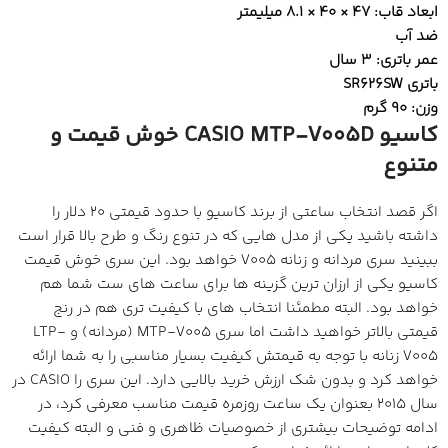
ابعاد قاب: 47 × 40 × 8.1 میلیمتر
ضد آب
عمر باتری: 3 سال
باتری SR626SW
وزن: 90 گرم
کاسیو CASIO MTP-V005D خوش قیمت و
متنوع
اگر قصد انتخاب ساعتی از برند کاسیو با حدود قیمتی 20 دلار را
داشته باشید یکی از مدل هایی که در تنوع رنگ و طرح بالا قرار است
ببینید سری مردانه و زنانه V005 خواهد بود. این سری خوش قیمت
کاسیو یکی از ارزان ترین گزینه ها برای ساعت های ست شما هم
خواهد بود. البته مطمئنا انتخاب های با کیفیت تری هم در رنج
قیمتی بالاتر خواهید داشت اما سری MTP-V005 (مردانه) و LTP-
V005 زنانه با توجه به قیمتش کیفیت بسیار مناسبی را به شما ارائه
خواهد کرد و بدون شک ارزش خرید بالایی دارد. این سری را CASIO در
سال 2015 بعنوان یک ساعت روزمره قیمت مناسب معرفی کرد، در
ادامه توضیحات بیشتری از خصوصیات ظاهری و فنی و البته کیفیت