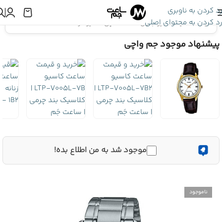
رد کردن به ناوبری
رد کردن به محتوای اصلی
اینجا هستید:
کاسیو جنرال
»
ساعت مچی کاسیو مردانه MTP-V005D-7B
پیشنهاد موجود جم واچی
موجود شد به من اطلاع بده!
ناموجود