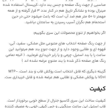
مناسبی از جهت رنگ صفحه و جنس بند دارد، کریستال استفاده شده
مینرال بوده و نشانگر تاریخ هم در کنار عدد 3 قرار گرفته و از همه
مهمتر تا 50 متر هم ضد آب است که باعث میشود حتی در حین
استحمام هم نگران آسیب رسیدن به ساعتتان نباشید.
اگر بخواهیم از تنوع محصولات این سری بگوییم:
از جهت رنگ صفحه انتخاب های متنوعی مثل مشکی، سفید، آبی،
قهوه ای و طلایی وجود دارد و از جهت تنوع بند هم میتوانید این
ساعت را با بند استیل، چرمی و یا رابر خریداری فرمایید. ( البته تمامی
رنگ های صفحه ذکر شده با بند متنوع عرضه نشده اند )
گزینه دیگری که قابل انتخاب است روکش قاب و بند است، MTP-
VD01 با روکش مشکی و طلایی هم عرضه شده و قابل خریداری ست.
کیفیت
کیفیت ساخت این سری کاسیو جنرال از سطح خوبی برخوردار است.
قاب استیل این ساعت سنگینی و حس کیفی خوبی به مصرف کننده