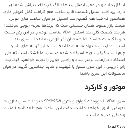
انتقال داده و در محل اتصال بندها ( لاگ ) پرداخت براش شده ای
دارد. پرداخت استیل قسمت قاب ساعت هم ظرافت قابل قبولی دارد.
همانطور که قبلا هم گفتیم بند استیل در میان ساعت های خوش
قیمت بازار عموما همان قسمتی ست که برندها صرفه جویی میکنند!
هرچند کیفیت کلی بند استیل VD01 مناسب بوده و در این رنج قیمت
جزو با کیفیت هاست اما همچنان اگر الزامی به انتخاب سری بند
استیل ندارید پیشنهاد ما به شما انتخاب از میان گزینه های رابر و
چرم است. کیفیت چرم استفاده شده مناسب اما خشک است که طی
استفاده درازمدت نرمتر شده و راحتی خوبی را تجربه خواهید کرد. بند
رابر ( رزینی ) این سری بسیار با کیفیت و شاید جذابترین گزینه در میان
محصولات این سری باشد!
موتور و کارکرد
سری VD01 با موومنت کوارتز و باتری SR626SW حدودا 3 سال نیازی به
تعویض باتری نخواهد داشت. دقت این ساعت هم تا 20 ثانیه ( مثبت
و منفی ) در ماه است.
دیدگاهها