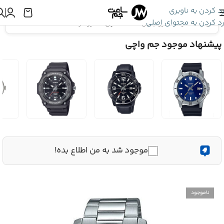
رد کردن به ناوبری
رد کردن به محتوای اصلی
اینجا هستید:
کاسیو جنرال
»
ساعت مچی کاسیو مردانه MTP-VD01D-1B
پیشنهاد موجود جم واچی
موجود شد به من اطلاع بده!
ناموجود