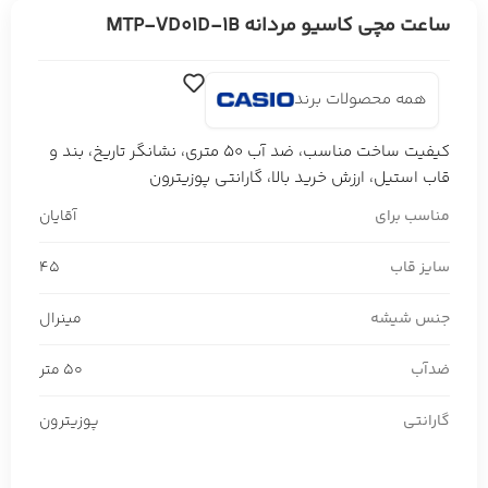
ساعت مچی کاسیو مردانه MTP-VD01D-1B
همه محصولات برند
کیفیت ساخت مناسب، ضد آب 50 متری، نشانگر تاریخ، بند و
قاب استیل، ارزش خرید بالا، گارانتی پوزیترون
مناسب برای
آقایان
سایز قاب
45
جنس شیشه
مینرال
ضدآب
50 متر
گارانتی
پوزیترون