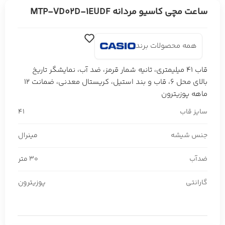
ساعت مچی کاسیو مردانه MTP-VD02D-1EUDF
همه محصولات برند
قاب 41 میلیمتری، ثانیه شمار قرمز، ضد آب، نمایشگر تاریخ
بالای محل 6، قاب و بند استیل، کریستال معدنی، ضمانت 12
ماهه پوزیترون
سایز قاب
41
جنس شیشه
مینرال
ضدآب
30 متر
گارانتی
پوزیترون