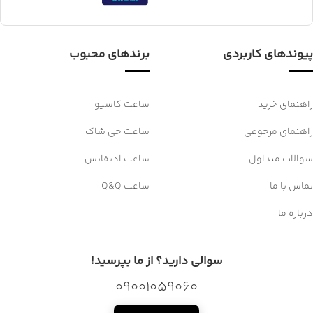
پیوندهای کاربردی
برندهای محبوب
راهنمای خرید
ساعت کاسیو
راهنمای مرجوعی
ساعت جی شاک
سوالات متداول
ساعت ادیفایس
تماس با ما
ساعت Q&Q
درباره ما
سوالی دارید؟ از ما بپرسید!
09001059060