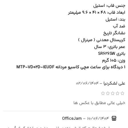
جنس قاب: استیل
ابعاد قاب: 48 × 41 × 9.6 میلیمتر
بند: استیل
ضد آب
نشانگر تاریخ
کریستال معدنی ( مینرال )
عمر باتری: 3 سال
باتری SR626SW
وزن: 105 گرم
1 دیدگاه برای
ساعت مچی کاسیو مردانه MTP-VD02D-1EUDF
علی لشکرنیا
–
02/06/1404
خیلی عالی مطابق با عکس ها
–
10/06/1404
OfficeJam