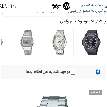
رد کردن به ناوبری
رد کردن به محتوای اصلی
اینجا هستید:
کاسیو جنرال
»
ساعت مچی کاسیو مردانه MTP-VD02D-1EUDF
پیشنهاد موجود جم واچی
موجود شد به من اطلاع بده!
ناموجود