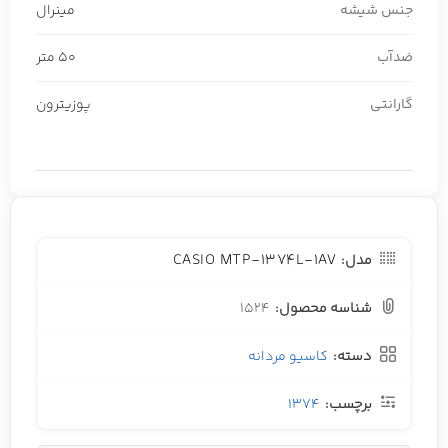
جنس شیشه
مینرال
ضدآب
50 متر
گارانتی
پوزیترون
CASIO MTP-1374L-1AV
مدل:
شناسه محصول:
1524
دسته:
کاسیو مردانه
برچسب:
1374