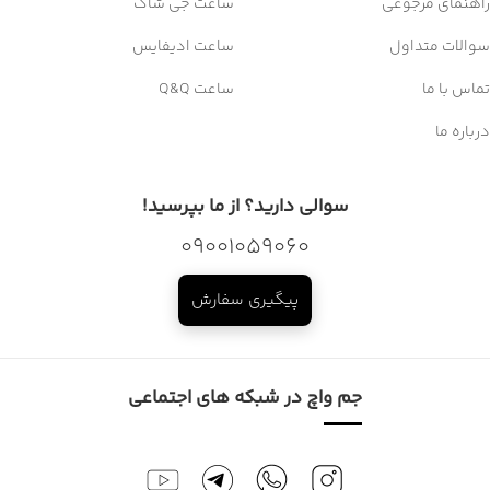
راهنمای مرجوعی
ساعت جی شاک
سوالات متداول
ساعت ادیفایس
تماس با ما
ساعت Q&Q
درباره ما
سوالی دارید؟ از ما بپرسید!
09001059060
پیگیری سفارش
جم واچ در شبکه های اجتماعی