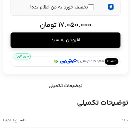
تخفیف خورد به من اطلاع بده!
17.050.000
تومان
افزودن به سبد
بدون کارمزد
/
4,262,500 تومانی با
۴ قسط
توضیحات تکمیلی
توضیحات تکمیلی
برند
کاسیو CASIO