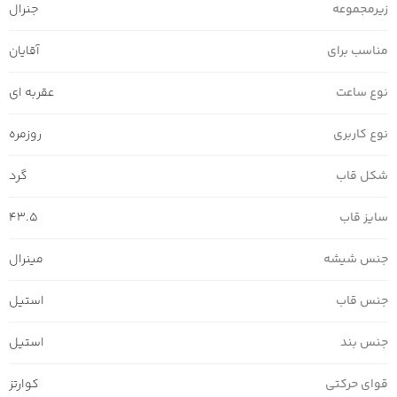
زیرمجموعه
جنرال
مناسب برای
آقایان
نوع ساعت
عقربه ای
نوع کاربری
روزمره
شکل قاب
گرد
سایز قاب
43.5
جنس شیشه
مینرال
جنس قاب
استیل
جنس بند
استیل
قوای حرکتی
کوارتز