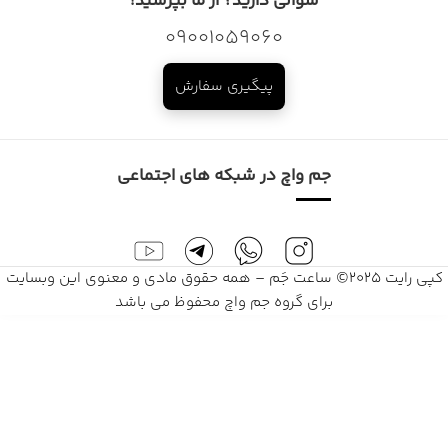
سوالی دارید؟ از ما بپرسید!
09001059060
پیگیری سفارش
جم واچ در شبکه های اجتماعی
کپی رایت 2025© ساعت جَم – همه حقوق مادی و معنوی این وبسایت
برای گروه جم واچ محفوظ می باشد