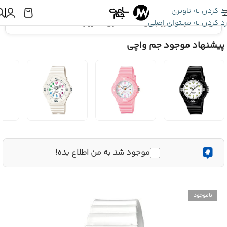
رد کردن به ناوبری
رد کردن به محتوای اصلی
اینجا هستید:
کاسیو جنرال
»
ساعت مچی کاسیو زنانه LRW-200H-2E2VDR
پیشنهاد موجود جم واچی
موجود شد به من اطلاع بده!
ناموجود