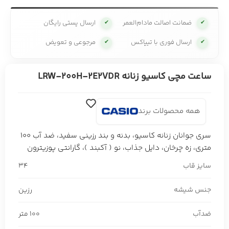
ضمانت اصالت مادام‌العمر
ارسال پستی رایگان
✔
✔
ارسال فوری با تیپاکس
مرجوعی و تعویض
✔
✔
ساعت مچی کاسیو زنانه LRW-200H-2E2VDR
همه محصولات برند
سری جوانان زنانه کاسیو، بدنه و بند رزینی سفید، ضد آب 100
متری، زه چرخان، دایل جذاب، نو ( آکبند )، گارانتی پوزیترون
سایز قاب
34
جنس شیشه
رزین
ضدآب
100 متر