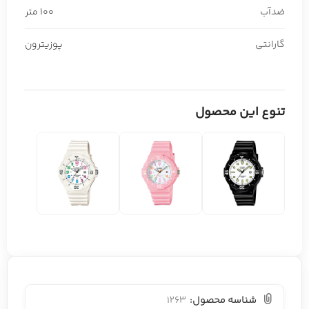
ضدآب
100 متر
گارانتی
پوزیترون
تنوع این محصول
شناسه محصول:
1263