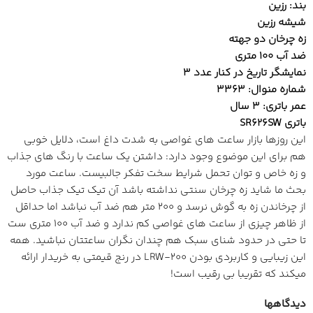
بند: رزین
شیشه رزین
زه چرخان دو جهته
ضد آب 100 متری
نمایشگر تاریخ در کنار عدد 3
شماره منوال: 3363
عمر باتری: 3 سال
باتری SR626SW
این روزها بازار ساعت های غواصی به شدت داغ است، دلایل خوبی
هم برای این موضوع وجود دارد: داشتن یک ساعت با رنگ های جذاب
و زه خاص و توان تحمل شرایط سخت تفکر جالبیست. ساعت مورد
بحث ما شاید زه چرخان سنتی نداشته باشد آن تیک تیک جذاب حاصل
از چرخاندن زه به گوش نرسد و 200 متر هم ضد آب نباشد اما حداقل
از ظاهر چیزی از ساعت های غواصی کم ندارد و ضد آب 100 متری ست
تا حتی در حدود شنای سبک هم چندان نگران ساعتتان نباشید. همه
این زیبایی و کاربردی بودن LRW-200 در رنج قیمتی به خریدار ارائه
میکند که تقریبا بی رقیب است!
دیدگاهها