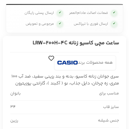
ضمانت اصالت مادام‌العمر
ارسال پستی رایگان
✔
✔
ارسال فوری با تیپاکس
مرجوعی و تعویض
✔
✔
ساعت مچی کاسیو زنانه LRW-200H-4C
همه محصولات برند
سری جوانان زنانه کاسیو، بدنه و بند رزینی سفید، ضد آب 100
متری، زه چرخان، دایل جذاب، نو ( آکبند )، گارانتی پوزیترون
مناسب برای
بانوان
سایز قاب
34
جنس شیشه
رزین