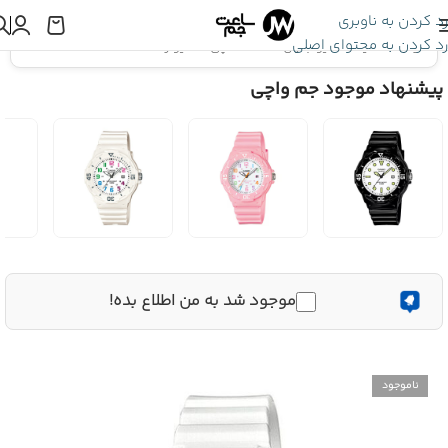
رد کردن به ناوبری
رد کردن به محتوای اصلی
اینجا هستید:
کاسیو جنرال
»
ساعت مچی کاسیو زنانه LRW-200H-4C
پیشنهاد موجود جم واچی
موجود شد به من اطلاع بده!
ناموجود