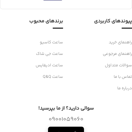
پیوندهای کاربردی
برندهای محبوب
راهنمای خرید
ساعت کاسیو
راهنمای مرجوعی
ساعت جی شاک
سوالات متداول
ساعت ادیفایس
تماس با ما
ساعت Q&Q
درباره ما
سوالی دارید؟ از ما بپرسید!
09001059060