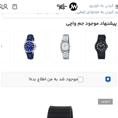
رد کردن به ناوبری
رد کردن به محتوای اصلی
اینجا هستید:
کاسیو جنرال
»
ساعت مچی کاسیو جنرال MQ-71-2BDF
پیشنهاد موجود جم واچی
موجود شد به من اطلاع بده!
ناموجود