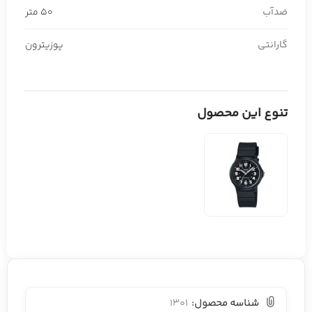
ضدآب
50 متر
گارانتی
پوزیترون
تنوع این محصول
شناسه محصول:
1301