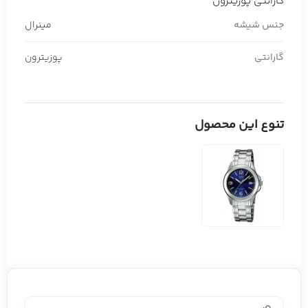
گارانتی پوزیترون
جنس شیشه
مینرال
گارانتی
پوزیترون
تنوع این محصول