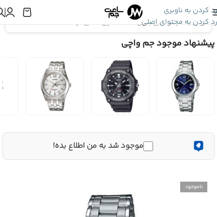
رد کردن به ناوبری
رد کردن به محتوای اصلی
اینجا هستید:
کاسیو جنرال
»
ساعت مچی کاسیو مردانه Casio MTP-1215A-7B3
پیشنهاد موجود جم واچی
موجود شد به من اطلاع بده!
ناموجود