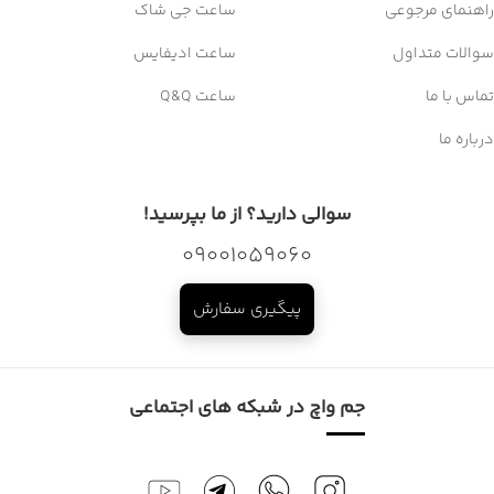
راهنمای مرجوعی
ساعت جی شاک
سوالات متداول
ساعت ادیفایس
تماس با ما
ساعت Q&Q
درباره ما
سوالی دارید؟ از ما بپرسید!
09001059060
پیگیری سفارش
جم واچ در شبکه های اجتماعی