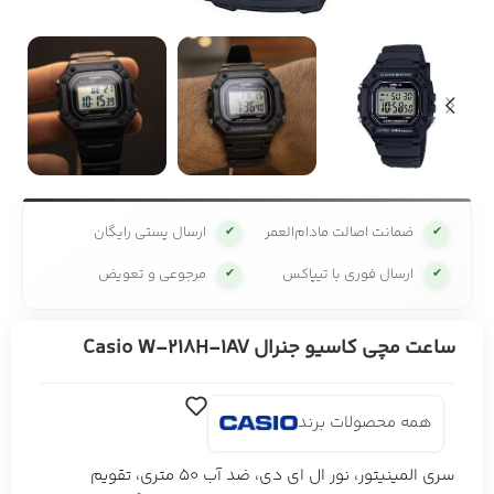
ضمانت اصالت مادام‌العمر
ارسال پستی رایگان
✔
✔
ارسال فوری با تیپاکس
مرجوعی و تعویض
✔
✔
ساعت مچی کاسیو جنرال Casio W-218H-1AV
همه محصولات برند
سری المینیتور، نور ال ای دی، ضد آب 50 متری، تقویم