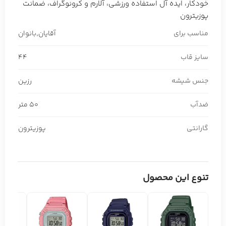
خودکار، ایده آل استفاده ورزشی، آلارم و کرونوگراف، ضمانت
پوزیترون
مناسب برای
آقایان
,
بانوان
سایز قاب
44
جنس شیشه
رزین
ضدآب
50 متر
گارانتی
پوزیترون
تنوع این محصول