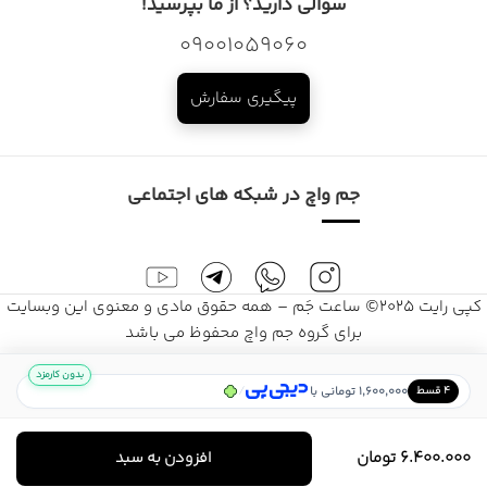
سوالی دارید؟ از ما بپرسید!
09001059060
پیگیری سفارش
جم واچ در شبکه های اجتماعی
کپی رایت 2025© ساعت جَم – همه حقوق مادی و معنوی این وبسایت
برای گروه جم واچ محفوظ می باشد
بدون کارمزد
/
1,600,000 تومانی با
۴ قسط
6.400.000
تومان
افزودن به سبد