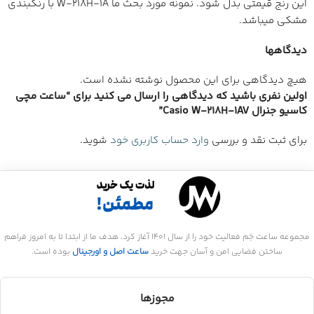
این رنج قیمتی بدل شود. نمونه مورد بحث ما W-218H-1A با رنگبندی
مشکی میباشد.
دیدگاهها
هیچ دیدگاهی برای این محصول نوشته نشده است.
اولین نفری باشید که دیدگاهی را ارسال می کنید برای “ساعت مچی
کاسیو جنرال Casio W-218H-1AV”
برای ثبت نقد و بررسی
وارد حساب کاربری خود
شوید.
مجموعه ساعت جَم فعالیت خود را از سال 1401 آغاز کرد. هدف ما از ابتدا تا به امروز فراهم
ساختن فضایی امن و آسان جهت خرید
ساعت اصل و اورجینال
بوده است.
مجوزها