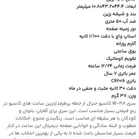
ابعاد: 44.4×43.2×10.8 میلیمتر
بند و شیشه رزین
ضد آب 50 متری
نور زمینه صفحه
استاپ واچ با دقت 1/100 ثانیه
آلارم روزانه
بوق ساعتی
تقویم اتوماتیک
فرمت زمانی 12/24 ساعته
عمر باتری 7 سال
باتری CR2016
دقت 30 ثانیه مثبت و منفی در ماه
وزن: 37 گرم
سری W-218 کاسیو جنرال از جمله پرطرفدارترین ساعت های کاسیو در
رنج قیمتی بسیار مناسب است. این سری برای آقایان، بانوان و
کودکان با هر سلیقه ای مناسب است. رنگبندی متنوع، امکانات
مطلوب و البته سادگی و خوانایی صفحه دیجیتال این ساعت در کنار
قیمت بسیار مناسبش باعث شده تا به یکی از بهترین انتخاب ها در