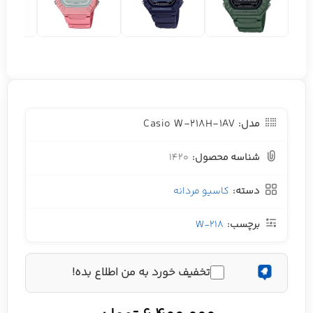
Casio W-218H-1AV
مدل:
شناسه محصول:
1420
دسته:
کاسیو مردانه
برچسب:
W-218
تخفیف خورد به من اطلاع بده!