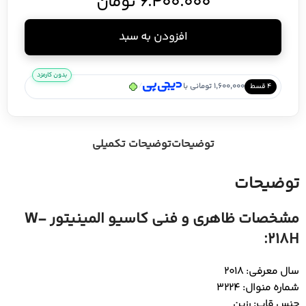
6.400.000
تومان
افزودن به سبد
بدون کارمزد
/
1,600,000 تومانی با
۴ قسط
توضیحات
توضیحات تکمیلی
توضیحات
مشخصات ظاهری و فنی کاسیو المینیتور W-
218H:
سال معرفی: 2018
شماره منوال: 3224
جنس قاب: رزین