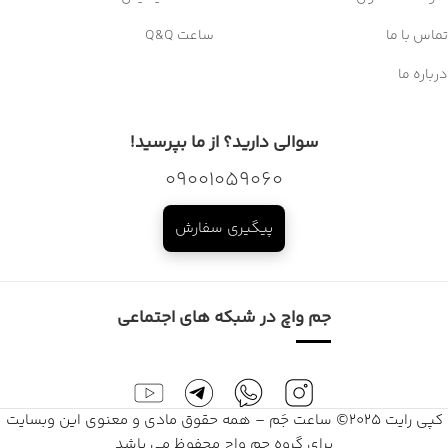
تماس با ما
ساعت Q&Q
درباره ما
سوالی دارید؟ از ما بپرسید!
09001059060
پیگیری سفارش
جم واچ در شبکه های اجتماعی
کپی رایت 2025© ساعت جَم – همه حقوق مادی و معنوی این وبسایت
برای گروه جم واچ محفوظ می باشد