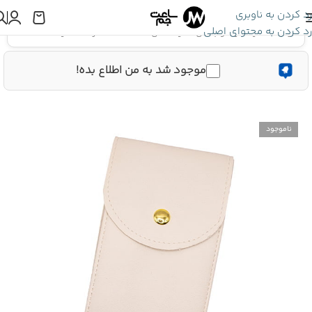
رد کردن به ناوبری
رد کردن به محتوای اصلی
اینجا هستید:
کیف و باکس
»
کیف حمل ساعت Pouch رنگ سفید
موجود شد به من اطلاع بده!
ناموجود