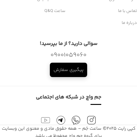
تماس با ما
ساعت Q&Q
درباره ما
سوالی دارید؟ از ما بپرسید!
09001059060
پیگیری سفارش
جم واچ در شبکه های اجتماعی
کپی رایت 2025© ساعت جَم – همه حقوق مادی و معنوی این وبسایت
برای گروه جم واچ محفوظ می باشد