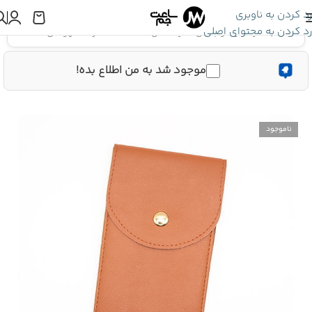
رد کردن به ناوبری
رد کردن به محتوای اصلی
اینجا هستید:
کیف و باکس
»
کیف حمل ساعت Pouch رنگ قهوه ای
موجود شد به من اطلاع بده!
ناموجود