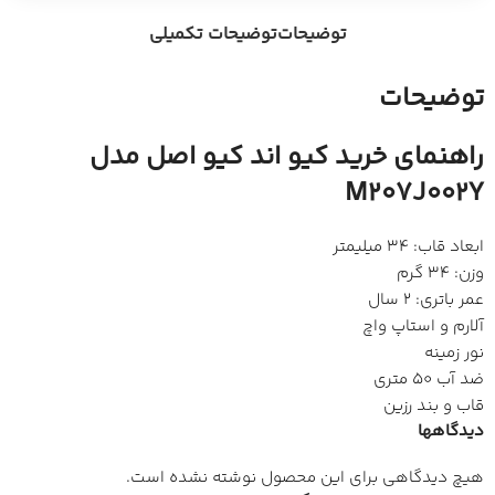
توضیحات
توضیحات تکمیلی
توضیحات
راهنمای خرید کیو اند کیو اصل مدل
M207J002Y
ابعاد قاب: 34 میلیمتر
وزن: 34 گرم
عمر باتری: 2 سال
آلارم و استاپ واچ
نور زمینه
ضد آب 50 متری
قاب و بند رزین
دیدگاهها
هیچ دیدگاهی برای این محصول نوشته نشده است.