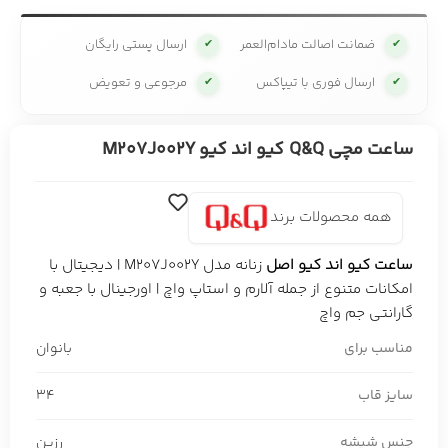
ضمانت اصالت مادام‌العمر
ارسال پستی رایگان
✔
✔
ارسال فوری با تیپاکس
مرجوعی و تعویض
✔
✔
ساعت مچی Q&Q کیو اند کیو M207J002Y
همه محصولات برند
ساعت کیو اند کیو اصل
زنانه مدل M207J002Y | دیجیتال با
امکانات متنوع از جمله آلارم و استاپ واچ | اورجینال با جعبه و
گارانتی جم واچ
مناسب برای
بانوان
سایز قاب
34
جنس شیشه
رزین