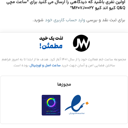
اولین نفری باشید که دیدگاهی را ارسال می کنید برای “ساعت مچی
Q&Q کیو اند کیو M207J002Y”
برای ثبت نقد و بررسی
وارد حساب کاربری خود
شوید.
مجموعه ساعت جَم فعالیت خود را از سال 1401 آغاز کرد. هدف ما از ابتدا تا به امروز فراهم
ساختن فضایی امن و آسان جهت خرید
ساعت اصل و اورجینال
بوده است.
مجوزها