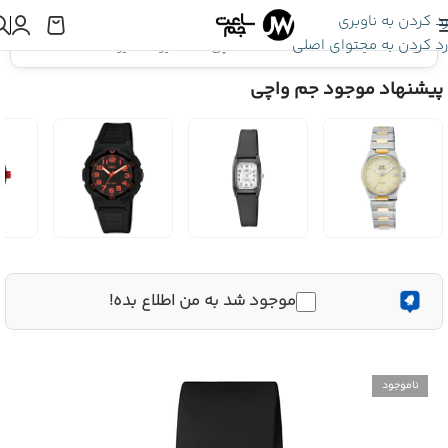
رد کردن به ناوبری
رد کردن به محتوای اصلی
اینجا هستید:
ساعت Q&Q
»
ساعت مچی Q&Q کیو اند کیو M207J002Y
پیشنهاد موجود جم واچی
موجود شد به من اطلاع بده!
ناموجود