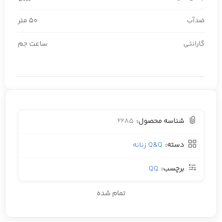
ضدآب
50 متر
گارانتی
ساعت جم
شناسه محصول:
2285
دسته:
Q&Q زنانه
برچسب:
QQ
تمام شده