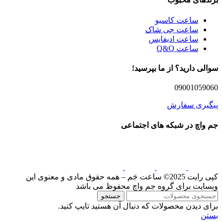
ساعت کاسیو
ساعت جی شاک
ساعت ادیفایس
ساعت Q&Q
سوالی دارید؟ از ما بپرسید!
09001059060
پیگیری سفارش
جم واچ در شبکه های اجتماعی
کپی رایت 2025© ساعت جَم – همه حقوق مادی و معنوی این
وبسایت برای گروه جم واچ محفوظ می باشد
جستجو
برای دیدن محصولات که دنبال آن هستید تایپ کنید.
بستن