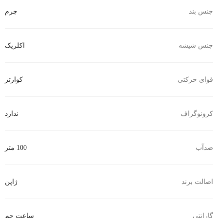
جنس بند
چرم
جنس شیشه
اکلریک
قوای حرکتی
کوارتز
کرونوگراف
ندارد
ضدآب
100 متر
اصالت برند
ژاپن
گارانتی
ساعت جم