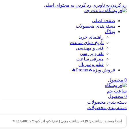
رد کردن به ناوبری
رد کردن به محتوای اصلی
صفحه اصلی
دسته بندی محصولات
وبلاگ
راهنمای خرید
تاریخ دنیای ساعت
فنی و مهندسی
نقد و بررسی
معرفی ساعت
فیلم و سریال
فروش ویژه
🔥Promo🔥
0
محصول
0
محصول
دسته بندی محصولات
دسته بندی محصولات
اینجا هستید:
ساعت Q&Q
»
ساعت مچی Q&Q کیو اند کیو V12A-001VY