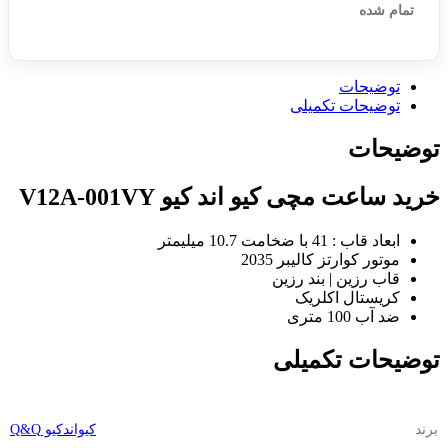
تمام شده
توضیحات
توضیحات تکمیلی
توضیحات
خرید ساعت مچی کیو اند کیو V12A-001VY
ابعاد قاب : 41 با ضخامت 10.7 میلیمتر
موتور کوارتز کالیبر 2035
قاب رزین | بند رزین
کریستال اکلریک
ضد آب 100 متری
توضیحات تکمیلی
برند
کیواندکیو Q&Q