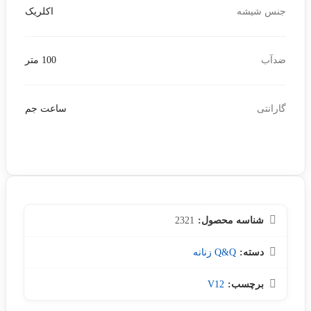
جنس شیشه
اکلریک
ضدآب
100 متر
گارانتی
ساعت جم
شناسه محصول:
2321
دسته:
Q&Q زنانه
برچسب:
V12