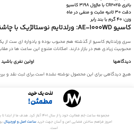
باتری CR2025 با ماژول 3198 کاسیو
دقت 30 ثانیه مثبت و منفی در ماه
وزن: 40 گرم با بند رابر
کاسیو AE-1000WD: ورلدتایم نوستالژیک با چاشنی استیل!
محبوبیت زیادی هم در بازار دارند. امکانات متنوع این ساعت ها در مق
دیدگاهها
اولین نفری باشید که 
هیچ دیدگاهی برای این محصول نوشته نشده است.
برای ثبت نقد و بر
مجموعه ساعت جَم فعالیت خود را از سال 1401 آغاز کرد. هدف ما از ابتدا تا
امروز فراهم ساختن فضایی امن و آسان جهت خرید
ساعت اصل و اورجینال
بو
است.