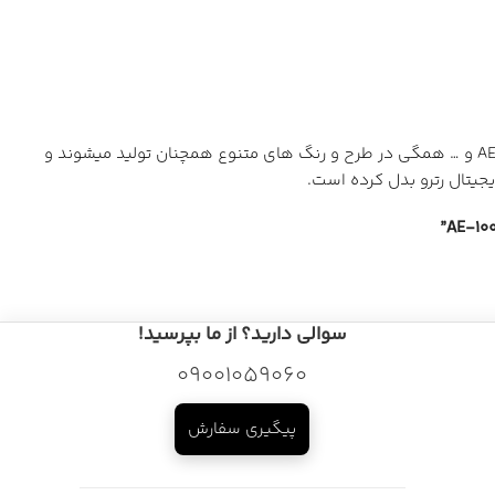
سری ورلدتایم کاسیو از گذشته هم محبوب بوده و یادواره ای ست از یکی از خاطره انگیزترین سری های کاسیو جنرال. از AE-1000 گرفته تا AE-1200 و … همگی در طرح و رنگ های متنوع همچنان تولید میشوند و
جیتال رترو بدل کرده است.
سوالی دارید؟ از ما بپرسید!
09001059060
پیگیری سفارش