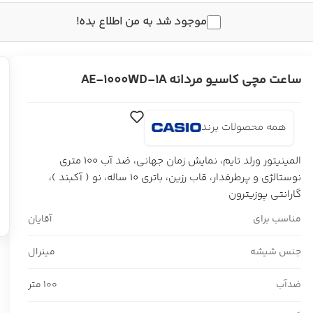
موجود شد به من اطلاع بده!
ساعت مچی کاسیو مردانه AE-1000WD-1A
همه محصولات برند
المینیتور ورلد تایم، نمایش زمان جهانی، ضد آب 100 متری
نوستالژی و پرطرفدار، قاب رزین، باتری 10 ساله، نو ( آکبند )،
گارانتی پوزیترون
مناسب برای
آقایان
جنس شیشه
مینرال
ضدآب
100 متر