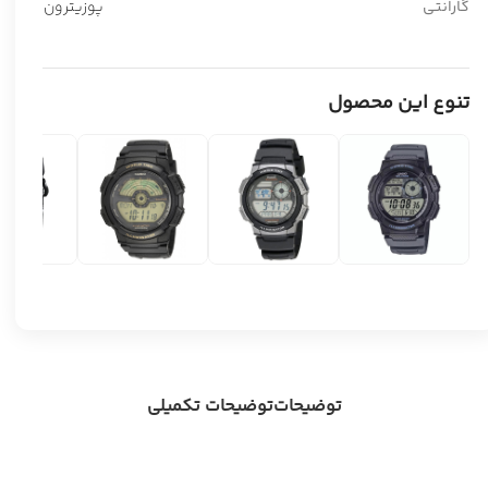
گارانتی
پوزیترون
تنوع این محصول
توضیحات
توضیحات تکمیلی