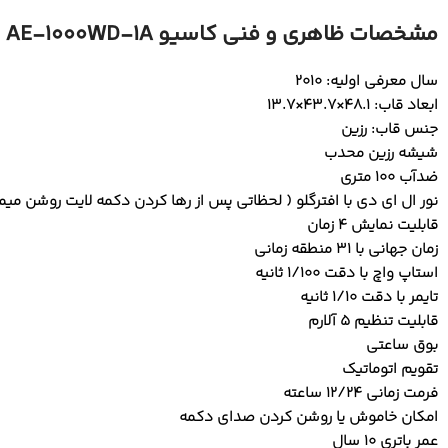
مشخصات ظاهری و فنی کاسیو AE-1000WD-1A المینیتور ورلدتایم:
سال معرفی اولیه: 2010
ابعاد قاب: 48.1×43.7×13.7
جنس قاب: رزین
شیشه رزین محدب
ضدآب 100 متری
نور ال ای دی با افترگلو ( لحظاتی پس از رها کردن دکمه لایت روشن میما
قابلیت نمایش 4 زمان
زمان جهانی با 31 منطقه زمانی
استاپ واچ با دقت 1/100 ثانیه
تایمر با دقت 1/10 ثانیه
قابلیت تنظیم 5 آلارم
بوق ساعتی
تقویم اتوماتیک
فرمت زمانی 12/24 ساعته
امکان خاموش یا روشن کردن صدای دکمه
عمر باتری 10 سال