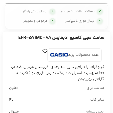
ضمانت اصالت مادام‌العمر
ارسال پستی رایگان
✔
✔
ارسال فوری با تیپاکس
مرجوعی و تعویض
✔
✔
ساعت مچی کاسیو ادیفایس EFR-571MD-8A
همه محصولات برند
کرنوگراف با طراحی دایل سه بعدی، کریستال مینرال، ضد آب
100 متری، بند استیل ضد زنگ، نمایش تاریخ، نو ( آکبند )،
گارانتی پوزیترون
مناسب برای
آقایان
سایز قاب
47
جنس شیشه
مینرال