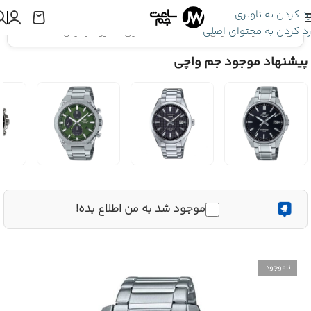
رد کردن به ناوبری
رد کردن به محتوای اصلی
اینجا هستید:
ادیفایس EDIFICE
»
ساعت مچی کاسیو ادیفایس EFR-571MD-8A
پیشنهاد موجود جم واچی
موجود شد به من اطلاع بده!
ناموجود