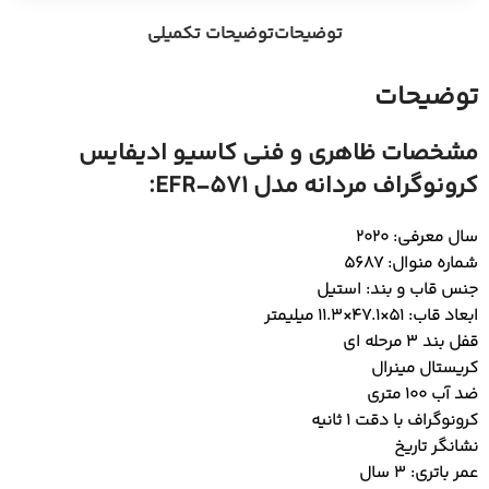
توضیحات
توضیحات تکمیلی
توضیحات
مشخصات ظاهری و فنی کاسیو ادیفایس
کرونوگراف مردانه مدل EFR-571:
سال معرفی: 2020
شماره منوال: 5687
جنس قاب و بند: استیل
ابعاد قاب: 51×47.1×11.3 میلیمتر
قفل بند 3 مرحله ای
کریستال مینرال
ضد آب 100 متری
کرونوگراف با دقت 1 ثانیه
نشانگر تاریخ
عمر باتری: 3 سال