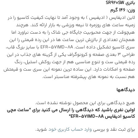
باتری SR920SW
وزن: 146 گرم
لاین ادیفایس ( ادیفیس ) به وجود آمد تا نهایت کیفیت کاسیو را در
زمینه ساعت های روزمره تا نیمه ورزشی به بازار ارائه کند. هرچند
هیچوقت از جهت محبوبیت جایگاه جی شاک را به دست نیاورد اما
همچنان تعدادی از باارزش ترین ساعت ها در این رده قیمتی را این
سری کاسیو تشکیل داده است. EFR-571MD-8A با سایز بزرگ قاب،
طراحی 3 بعدی صفحه و کرونوگراف یکی از گزینه های جذاب در این
رده قیمتی ست و تنوع مناسبی هم از جهت روکش استیل، رنگ
صفحه و امکانات دارد. این ساده ترین نمونه این سری ست و قیمتش
هم نسبت به نمونه های پیشرفته مناسبتر است.
دیدگاهها
هیچ دیدگاهی برای این محصول نوشته نشده است.
اولین نفری باشید که دیدگاهی را ارسال می کنید برای “ساعت مچی
کاسیو ادیفایس EFR-571MD-8A”
برای ثبت نقد و بررسی
وارد حساب کاربری خود
شوید.