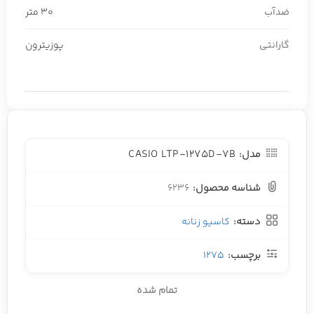
ضدآب
30 متر
گارانتی
پوزیترون
CASIO LTP-1275D-7B
مدل:
شناسه محصول:
6236
دسته:
کاسیو زنانه
برچسب:
1275
تمام شده