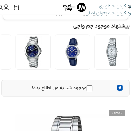
رد کردن به ناوبری
رد کردن به محتوای اصلی
اینجا هستید:
کاسیو جنرال
»
ساعت کاسیو زنانه CASIO LTP-1275D-7B
پیشنهاد موجود جم واچی
موجود شد به من اطلاع بده!
ناموجود