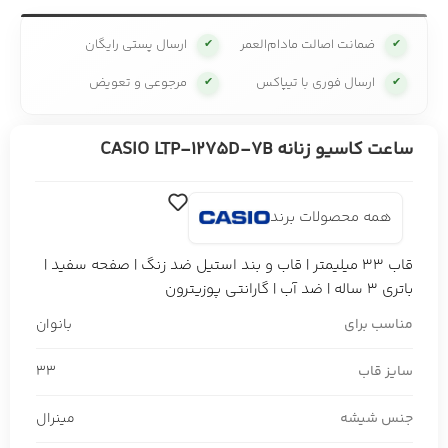
ضمانت اصالت مادام‌العمر
ارسال پستی رایگان
✔
✔
ارسال فوری با تیپاکس
مرجوعی و تعویض
✔
✔
ساعت کاسیو زنانه CASIO LTP-1275D-7B
همه محصولات برند
قاب 33 میلیمتر | قاب و بند استیل ضد زنگ | صفحه سفید |
باتری 3 ساله | ضد آب | گارانتی پوزیترون
مناسب برای
بانوان
سایز قاب
33
جنس شیشه
مینرال