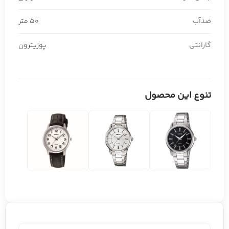
ضدآب
50 متر
گارانتی
پوزیترون
تنوع این محصول