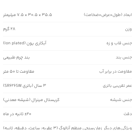
ابعاد (طول×عرض×ضخامت)
35.5 × 30.5 × 7.5 میلیمتر
وزن
28 گرم
جنس قاب و زه
آبکاری یون (Ion plated)
جنس بند
بند چرم طبیعی
مقاومت در برابر آب
مقاومت تا 50 متر
عمر تقریبی باتری
3 سال (باتری SR626SW)
جنس شیشه
کریستال مینرال (شیشه معدنی)
دقت
±20 ثانیه در ماه
ویژگی‌های دیگر
زمان‌سنجی منظم آنالوگ (3 عقربه: ساعت، دقیقه، ثانیه)