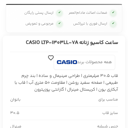
ضمانت اصالت مادام‌العمر
ارسال پستی رایگان
✔
✔
ارسال فوری با تیپاکس
مرجوعی و تعویض
✔
✔
ساعت کاسیو زنانه CASIO LTP-1303LL-7A
همه محصولات برند
قاب 30.5 میلیمتری | طراحی مینیمال و ساده | بند چرم
طبیعی | صفحه سفید روشن | مقاومت 50 متری آب | قاب با
آبکاری یون | کریستال مینرال | گارانتی پوزیترون
مناسب برای
بانوان
سایز قاب
30.5
جنس شیشه
مینرال