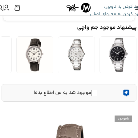
رد کردن به ناوبری
رد کردن به محتوای اصلی
اینجا هستید:
کاسیو جنرال
»
ساعت کاسیو زنانه CASIO LTP-1303LL-7A
پیشنهاد موجود جم واچی
موجود شد به من اطلاع بده!
ناموجود